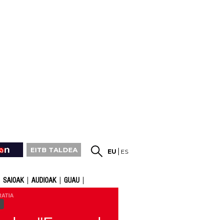
EITB TALDEA
EU
ES
SAIOAK
AUDIOAK
GUAU
RATIA