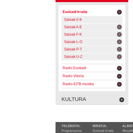
Euskadi Irratia
Saioak 0-9
Saioak A-E
Saioak F-K
Saioak L-O
Saioak P-T
Saioak U-Z
Radio Euskadi
Radio Vitoria
Radio-EITB musika
KULTURA
TELEBISTA:
IRRATIA:
ALBIS
Programazioa
Euskadi Irratia
Aktuali