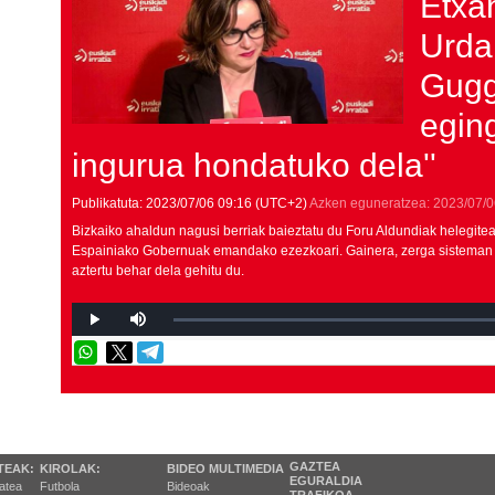
Etxa
Urda
Gug
egin
ingurua hondatuko dela''
Publikatuta:
2023/07/06
09:16
(UTC+2)
Azken eguneratzea:
2023/07/0
Bizkaiko ahaldun nagusi berriak baieztatu du Foru Aldundiak helegitea 
Espainiako Gobernuak emandako ezezkoari. Gainera, zerga sisteman e
aztertu behar dela gehitu du.
GAZTEA
TEAK:
KIROLAK:
BIDEO MULTIMEDIA
EGURALDIA
tatea
Futbola
Bideoak