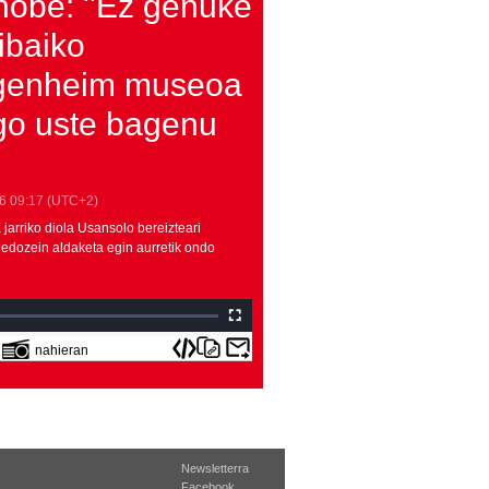
nobe: ''Ez genuke
ibaiko
genheim museoa
go uste bagenu
6
09:17
(UTC+2)
jarriko diola Usansolo bereizteari
dozein aldaketa egin aurretik ondo
nahieran
Newsletterra
Facebook