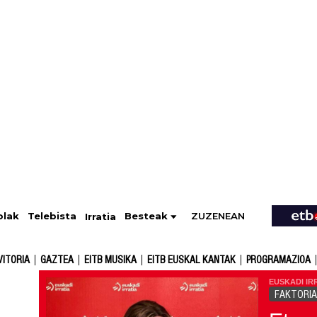
ZUZENEAN
Telebista
Besteak
olak
Irratia
VITORIA
GAZTEA
EITB MUSIKA
EITB EUSKAL KANTAK
PROGRAMAZIOA
EUSKADI IR
FAKTORIA