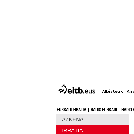
Albisteak
Kir
EUSKADI IRRATIA
RADIO EUSKADI
RADIO 
AZKENA
IRRATIA