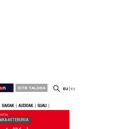
EITB TALDEA
EU
ES
SAIOAK
AUDIOAK
GUAU
RATIA
NIKA-ASTEBURUA