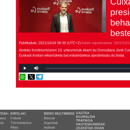
Cuix
presi
beha
beste
Publikatuta:
2021/10/16
08:30
(UTC+2)
Azken eguneratzea:
2021/10/1
Aieteko Konferentziaren 10. urteurrenak ekarri du Donostiara Jordi C
Euskadi Irratiari elkarrizketa bat eskaintzekoa aprobetxatu du bisita.
GAZTEA
TEAK:
KIROLAK:
BIDEO MULTIMEDIA
EGURALDIA
tatea
Futbola
Bideoak
TRAFIKOA
ia
Txirrindularitza
Argazkiak
HAUTESKUNDEAK
Pilota
Audioak
ZOZKETAK DOAN