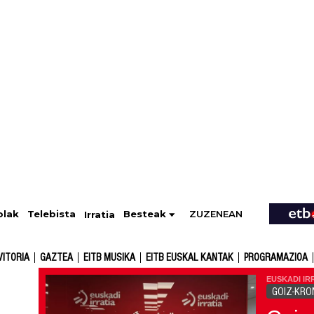
ZUZENEAN
Telebista
Besteak
olak
Irratia
VITORIA
GAZTEA
EITB MUSIKA
EITB EUSKAL KANTAK
PROGRAMAZIOA
EUSKADI IR
GOIZ-KRO