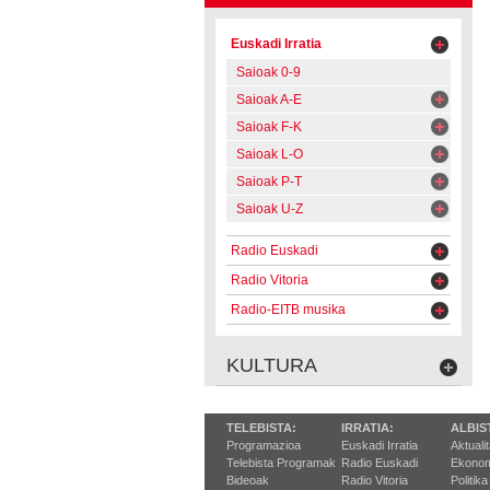
Euskadi Irratia
Saioak 0-9
Saioak A-E
Saioak F-K
Saioak L-O
Saioak P-T
Saioak U-Z
Radio Euskadi
Radio Vitoria
Radio-EITB musika
KULTURA
TELEBISTA:
IRRATIA:
ALBIS
Programazioa
Euskadi Irratia
Aktuali
Telebista Programak
Radio Euskadi
Ekonom
Bideoak
Radio Vitoria
Politika