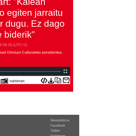
art: "Kalean
o egiten jarraitu
r dugu. Ez dago
 biderik"
6
08:30
(UTC+2)
uixart Omnium Culturaleko presidentea.
nahieran
Newsletterra
Facebook
Twitter
Instagram