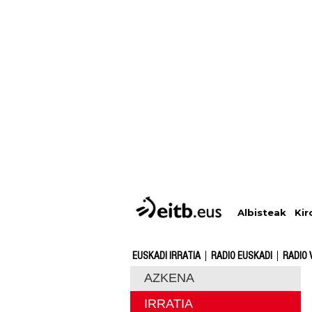
Albisteak
Kir
EUSKADI IRRATIA
RADIO EUSKADI
RADIO 
AZKENA
IRRATIA