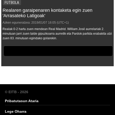
FUTBOLA
Realaren garaipenaren kontaketa egin zuen
'Arrasateko Latigoak'
Azken eguneratzea:
2019/01/07
16:05
(UTC+1)
Realak 0-2 hartu zuen mendean Real Madrid. William José aurrelariak 2.
minutuan jarri zuen talde gipuzkoarra aurretik eta Pardok partida erabakita utzi
zuen 83. minutuan egindako golarekin.
© EITB - 2026
Pribatutasun Ataria
Lege Oharra