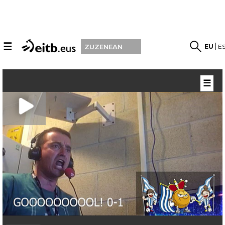
☰
EU
E
ZUZENEAN
☰