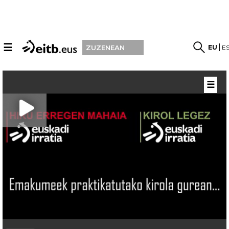
☰
EU
E
ZUZENEAN
☰