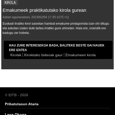
KIROLA
Emakumeek praktikatutako kirola gurean
Azken eguneratzea:
2019/02/04
17:35
(UTC+1)
Euskadi Irratiko kirol saioetan hainbat emakume protagonista izan ohi ditugu
eta askotan izaten dute tartea irratiko gure uhinetan. Hala ere, oraindik ere
badugu zer hobetu.
HAU ZURE INTERESEKOA BADA, BALITEKE BESTE GAI HAUEK
ERE IZATEA
Kirolak
Kiroletako bideoak gaur
Emakumeen kirola
© EITB - 2026
Pribatutasun Ataria
Lege Oharra