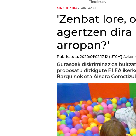
MEZULARIA
HIK HASI
'Zenbat lore, 
agertzen dira
arropan?'
Publikatuta:
2020/01/02
17:12
(UTC+1)
Azken 
Gurasoek diskriminazioa bultzat
proposatu dizkigute ELEA ikerk
Barquinek eta Ainara Gorostizuk