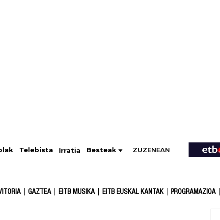
ZUZENEAN
Telebista
Besteak
olak
Irratia
VITORIA
GAZTEA
EITB MUSIKA
EITB EUSKAL KANTAK
PROGRAMAZIOA