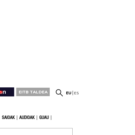
EITB TALDEA
EU
ES
SAIOAK
AUDIOAK
GUAU