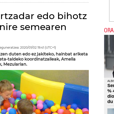
ortzadar edo bihotz
 nire semearen
ORA
eguneratzea:
2020/01/02
19:41
(UTC+1)
zen duten edo ez jakiteko, hainbat ariketa
eta-taldeko koordinatzaileak, Amelia
, Mezularian.
ALBI
Se
% 
di
du