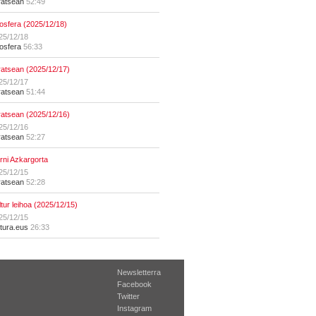
ratsean
52:49
osfera (2025/12/18)
25/12/18
osfera
56:33
ratsean (2025/12/17)
25/12/17
ratsean
51:44
ratsean (2025/12/16)
25/12/16
ratsean
52:27
erni Azkargorta
25/12/15
ratsean
52:28
ltur leihoa (2025/12/15)
25/12/15
ltura.eus
26:33
Newsletterra
Facebook
Twitter
Instagram