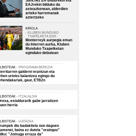
Sanchez EH Bildurekin eta
EAJrekin bilduko da
asteazkenean, alderdien
arteko harremanak
aztertzeko
KIROLA
KLUBEN MUNDUKO
TXAPELKETA 2025
Monterreyk aurpegia eman
du Interren aurka, Kluben
Munduko Txapelketan
egindako debutean
LBISTEAK
PROGRAMA BEREZIA
erritarren galderei erantzun eta
ehen urteko balantzea egingo du
ehendakariak, gaur, ETB2n
LBISTEAK
ITZALALDIA
rexa, estaldurarik gabe jarraitzen
uen herria
LBISTEAK
GATAZKA
rumpek dio badakitela non dagoen
amenei, baina ez dutela "oraingoz"
ilko: "Jomuga erraza da"