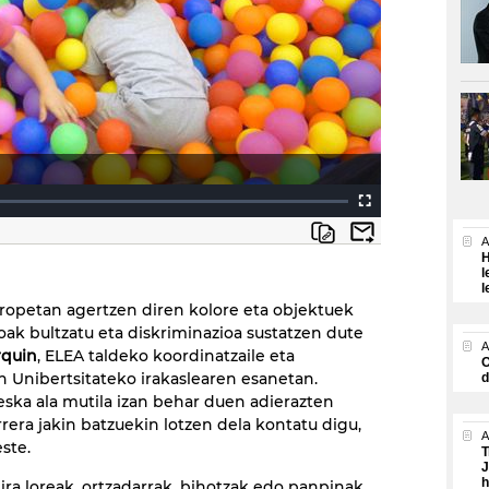
A
H
l
l
ropetan agertzen diren kolore eta objektuek
oak bultzatu eta diskriminazioa sustatzen dute
A
rquin
, ELEA taldeko koordinatzaile eta
O
Unibertsitateko irakaslearen esanetan.
d
eska ala mutila izan behar duen adierazten
rrera jakin batzuekin lotzen dela kontatu digu,
A
ste.
T
J
h
ra loreak, ortzadarrak, bihotzak edo panpinak.