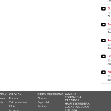
Ar
Ek
20
Ek
Ar
20
Ar
Ar
20
Ar
Li
20
Ar
Ku
20
ku
GAZTEA
TEAK:
KIROLAK:
BIDEO MULTIMEDIA
EGURALDIA
tatea
Futbola
Bideoak
TRAFIKOA
ia
Txirrindularitza
Argazkiak
HAUTESKUNDEAK
Pilota
Audioak
ZOZKETAK DOAN
LOTERIA
Arrauna