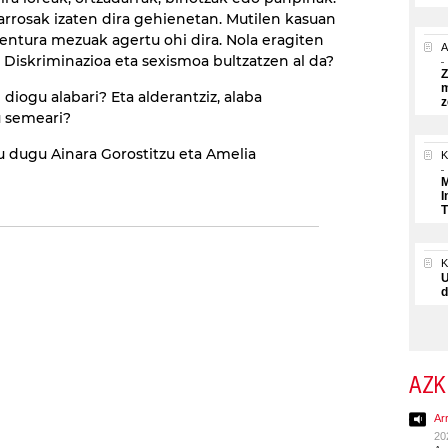
 arrosak izaten dira gehienetan. Mutilen kasuan
abentura mezuak agertu ohi dira. Nola eragiten
A
 Diskriminazioa eta sexismoa bultzatzen al da?
Z
m
diogu alabari? Eta alderantziz, alaba
z
u semeari?
u dugu Ainara Gorostitzu eta Amelia
K
M
I
T
U
d
AZK
Ar
20