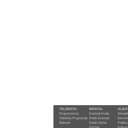
TELEBISTA:
IRRATIA:
ALBIS
Programazioa
Euskadi Irratia
Aktuali
Telebista Programak
Radio Euskadi
Ekonom
Bideoak
Radio Vitoria
Politika
Gaztea
Kultura