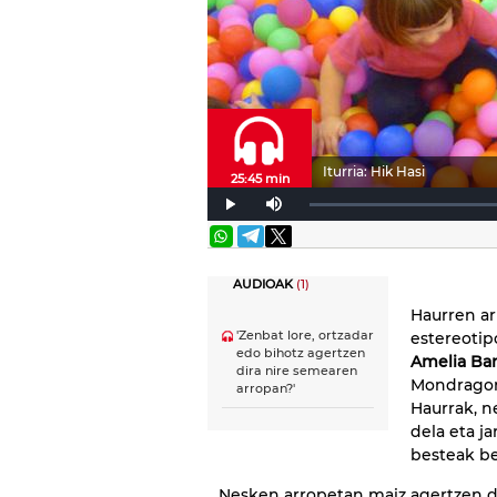
Iturria: Hik Hasi
25:45 min
AUDIOAK
(1)
Haurren ar
'Zenbat lore, ortzadar
estereotip
edo bihotz agertzen
Amelia Ba
dira nire semearen
Mondragon 
arropan?'
Haurrak, n
dela eta ja
besteak be
Nesken arropetan maiz agertzen di