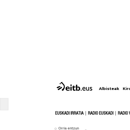
Albisteak
Kir
EUSKADI IRRATIA
RADIO EUSKADI
RADIO 
Orria entzun