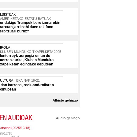
LBISTEAK
AMERIKETAKO ESTATU BATUAK
er dakigu Trumpek bere izenarekin
artxan jarri nahi duen telefono
erbitzuari buruz?
IROLA
KLUBEN MUNDUKO TXAPELKETA 2025
onterreyk aurpegia eman du
nterren aurka, Kluben Munduko
xapelketan egindako debutean
KULTURA
EKAINAK 19-21
dan barrena, rock-and-rollaren
oinupean
Albiste gehiago
EN AUDIOAK
Audio gehiago
ratsean (2025/12/18)
25/12/18