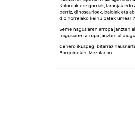
Koloreak ere gorriak, laranjak edo
berriz, dinosaurioak, baloiak eta 
dio horrelako keinu batek umeari?
Seme nagusiaren arropa janzten al 
nagusiaren arropa janzten al diog
Genero ikuspegi bitarraz hausnart
Barquinekin, Mezularian.