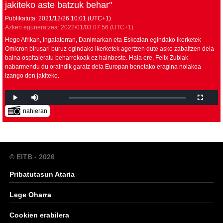
jakiteko aste batzuk behar''
Publikatuta:
2021/12/26
10:01
(UTC+1)
Azken eguneratzea:
2022/01/03
07:56
(UTC+1)
Hego Afrikan, Ingalaterran, Danimarkan eta Eskozian egindako ikerketek
Omicron birusari buruz egindako ikerketek agertzen dute asko zabaltzen dela
baina ospitaleratu beharrekoak ez hainbeste. Hala ere, Felix Zubiak
nabarmendu du oraindik garaiz dela Europan benetako eragina nolakoa
izango den jakiteko.
nahieran
© EITB - 2026
Pribatutasun Ataria
Lege Oharra
Cookien erabilera