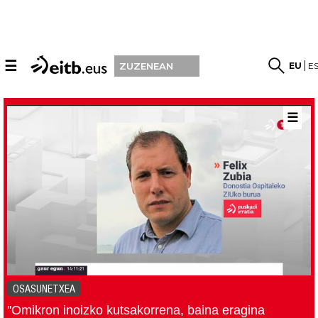
☰
EU
E
ZUZENEAN
☰
OSASUNETXEA
''Omikron inoizko kutsakorrena, baina eragina