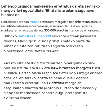
Lehengo Legarda markesaren erretratua da, eta Sevillako
margolariari egotzi diote. 'Ehiztaria' artelan ezagunaren
bikotea da.
Bartolome Esteban
Murillo
artistaren margolan bat
enkantean
aterako
da
Bilbon
datorren asteazkenean, azaroaren 3an. Lehen Legarda
markesaren erretratua da, eta
350.000 eurotan
irtengo da enkantean.
Bilboko
Subastas Bilbao XXI
enkante-etxeak jakinarazi
duenez, Madrilgo bilduma pribatu bateko pieza da.
Jabeek Gasteizen bizi ziren Legarda markesen
oinordekoei erosi zieten 2004an.
240 zm luze eta 188,5 zm zabal den oihal gaineko olio-
pintura bat da, eta
1662 eta 1664 bitartean margotu zuen
Murillok. Bertan Maria Francisca Coterillo y Ortega andrea
ageri da, ehizarako jantzia soinean duela. Legarda
markesaren erretratu hau
Ehiztaria
margolan
ezagunaren bikotea da (Antonio Hurtado de Salcedo y
Mendoza markesaren senarra dugu protagonista
Ehiztaria
lanean).