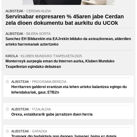
ALBISTEAK
CERDAN AUZIA
Servinabar enpresaren % 45aren jabe Cerdan
zela dioen dokumentu bat aurkitu du UCOk
ALBISTEAK
BILERA-SORTA
Sanchez EH Bildurekin eta EAJrekin bilduko da asteazkenean, alderdien
arteko harremanak aztertzeko
KIROLA
KLUBEN MUNDUKO TXAPELKETA 2025
Monterreyk aurpegia eman du Interren aurka, Kluben Munduko
Txapelketan egindako debutean
ALBISTEAK
PROGRAMA BEREZIA
Herritarren galderei erantzun eta lehen urteko balantzea egingo du
lehendakariak, gaur, ETB2n
ALBISTEAK
ITZALALDIA
Orexa, estaldurarik gabe jarraitzen duen herria
ALBISTEAK
GATAZKA
Trumpek dio badakitela non dagoen Jamenei, baina ez dutela