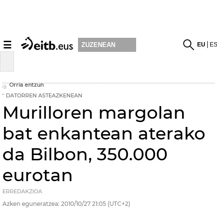
☰
EU
E
ZUZENEAN
Orria entzun
DATORREN ASTEAZKENEAN
Murilloren margolan
bat enkantean aterako
da Bilbon, 350.000
eurotan
ERREDAKZIOA
Azken eguneratzea:
2010/10/27
21:05
(UTC+2)