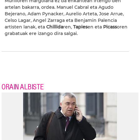
Murilloren margolana ez da enkantean irtengo den
artelan bakarra, ordea. Manuel Cabral eta Agudo
Bejerano, Adam Pynacker, Aurelio Arteta, Jose Arrue,
Celso Lagar, Angel Zarraga eta Benjamin Palencia
artisten lanak, eta
Chillida
ren,
Tapies
en eta
Picass
oren
grabatuak ere izango dira salgai.
ORAIN ALBISTE