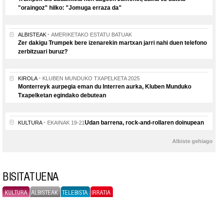
"oraingoz" hilko: "Jomuga erraza da"
ALBISTEAK
AMERIKETAKO ESTATU BATUAK
Zer dakigu Trumpek bere izenarekin martxan jarri nahi duen telefono
zerbitzuari buruz?
KIROLA
KLUBEN MUNDUKO TXAPELKETA 2025
Monterreyk aurpegia eman du Interren aurka, Kluben Munduko
Txapelketan egindako debutean
Udan barrena, rock-and-rollaren doinupean
KULTURA
EKAINAK 19-21
Albiste gehiago
BISITATUENA
KULTURA
ALBISTEAK
TELEBISTA
IRRATIA