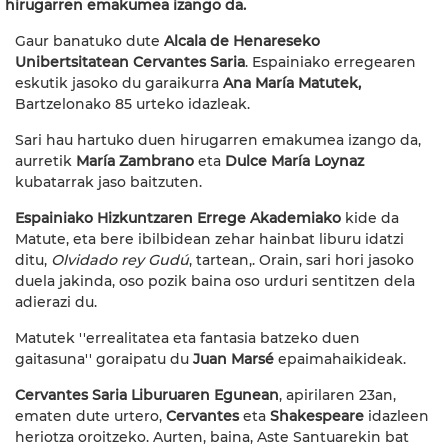
hirugarren emakumea izango da.
Gaur banatuko dute
Alcala de Henareseko
Unibertsitatean
Cervantes Saria
. Espainiako erregearen
eskutik jasoko du garaikurra
Ana María Matutek,
Bartzelonako 85 urteko idazleak.
Sari hau hartuko duen hirugarren emakumea izango da,
aurretik
María Zambrano
eta
Dulce María Loynaz
kubatarrak jaso baitzuten.
Espainiako Hizkuntzaren Errege Akademiako
kide da
Matute, eta bere ibilbidean zehar hainbat liburu idatzi
ditu,
Olvidado rey Gudú
, tartean,. Orain, sari hori jasoko
duela jakinda, oso pozik baina oso urduri sentitzen dela
adierazi du.
Matutek ''errealitatea eta fantasia batzeko duen
gaitasuna'' goraipatu du
Juan Marsé
epaimahaikideak.
Cervantes Saria Liburuaren Egunean
, apirilaren 23an,
ematen dute urtero,
Cervantes
eta
Shakespeare
idazleen
heriotza oroitzeko. Aurten, baina, Aste Santuarekin bat