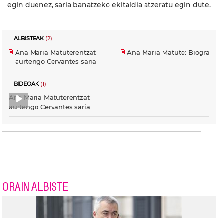
egin duenez, saria banatzeko ekitaldia atzeratu egin dute.
ALBISTEAK
(2)
Ana Maria Matuterentzat
Ana Maria Matute: Biografia
aurtengo Cervantes saria
BIDEOAK
(1)
Ana Maria Matuterentzat
aurtengo Cervantes saria
ORAIN ALBISTE