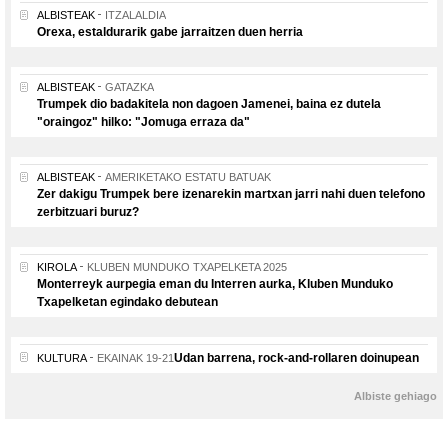
ALBISTEAK
ITZALALDIA
Orexa, estaldurarik gabe jarraitzen duen herria
ALBISTEAK
GATAZKA
Trumpek dio badakitela non dagoen Jamenei, baina ez dutela
"oraingoz" hilko: "Jomuga erraza da"
ALBISTEAK
AMERIKETAKO ESTATU BATUAK
Zer dakigu Trumpek bere izenarekin martxan jarri nahi duen telefono
zerbitzuari buruz?
KIROLA
KLUBEN MUNDUKO TXAPELKETA 2025
Monterreyk aurpegia eman du Interren aurka, Kluben Munduko
Txapelketan egindako debutean
Udan barrena, rock-and-rollaren doinupean
KULTURA
EKAINAK 19-21
Albiste gehiago