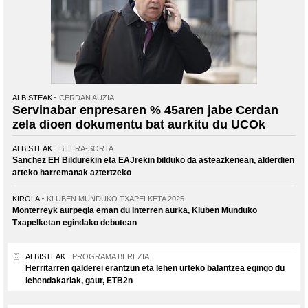
ALBISTEAK
CERDAN AUZIA
Servinabar enpresaren % 45aren jabe Cerdan
zela dioen dokumentu bat aurkitu du UCOk
ALBISTEAK
BILERA-SORTA
Sanchez EH Bildurekin eta EAJrekin bilduko da asteazkenean, alderdien
arteko harremanak aztertzeko
KIROLA
KLUBEN MUNDUKO TXAPELKETA 2025
Monterreyk aurpegia eman du Interren aurka, Kluben Munduko
Txapelketan egindako debutean
ALBISTEAK
PROGRAMA BEREZIA
Herritarren galderei erantzun eta lehen urteko balantzea egingo du
lehendakariak, gaur, ETB2n