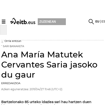
☰
EU
E
ZUZENEAN
Orria entzun
SARI BANAKETA
Ana María Matutek
Cervantes Saria jasoko
du gaur
ERREDAKZIOA
Azken eguneratzea:
2011/04/27
11:46
(UTC+2)
Bartzelonako 85 urteko idazlea sari hau hartzen duen