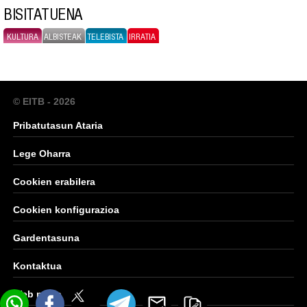
BISITATUENA
KULTURA
ALBISTEAK
TELEBISTA
IRRATIA
© EITB - 2026
Pribatutasun Ataria
Lege Oharra
Cookien erabilera
Cookien konfigurazioa
Gardentasuna
Kontaktua
Web mapa