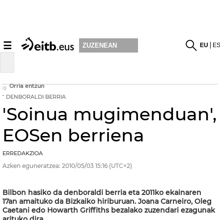
☰
EU
E
ZUZENEAN
Orria entzun
DENBORALDI BERRIA
'Soinua mugimenduan',
EOSen berriena
ERREDAKZIOA
Azken eguneratzea:
2010/05/03
15:16
(UTC+2)
Bilbon hasiko da denboraldi berria eta 2011ko ekainaren
17an amaituko da Bizkaiko hiriburuan. Joana Carneiro, Oleg
Caetani edo Howarth Griffiths bezalako zuzendari ezagunak
arituko dira.