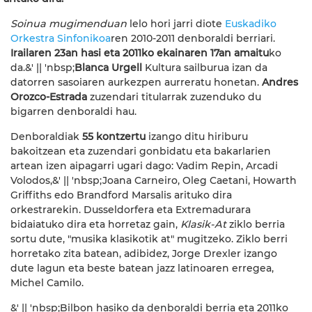
Soinua mugimenduan
lelo hori jarri diote
Euskadiko
Orkestra Sinfonikoa
ren 2010-2011 denboraldi berriari.
Irailaren 23an hasi eta 2011ko ekainaren 17an amaitu
ko
da.&' || 'nbsp;
Blanca Urgell
Kultura sailburua izan da
datorren sasoiaren aurkezpen aurreratu honetan.
Andres
Orozco-Estrada
zuzendari titularrak zuzenduko du
bigarren denboraldi hau.
Denboraldiak
55 kontzertu
izango ditu hiriburu
bakoitzean eta zuzendari gonbidatu eta bakarlarien
artean izen aipagarri ugari dago: Vadim Repin, Arcadi
Volodos,&' || 'nbsp;Joana Carneiro, Oleg Caetani, Howarth
Griffiths edo Brandford Marsalis arituko dira
orkestrarekin. Dusseldorfera eta Extremadurara
bidaiatuko dira eta horretaz gain,
Klasik-At
ziklo berria
sortu dute, "musika klasikotik at" mugitzeko. Ziklo berri
horretako zita batean, adibidez, Jorge Drexler izango
dute lagun eta beste batean jazz latinoaren erregea,
Michel Camilo.
&' || 'nbsp;Bilbon hasiko da denboraldi berria eta 2011ko