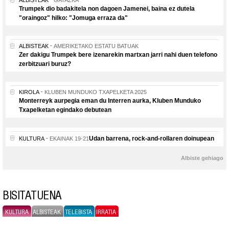
ALBISTEAK
GATAZKA
Trumpek dio badakitela non dagoen Jamenei, baina ez dutela
"oraingoz" hilko: "Jomuga erraza da"
ALBISTEAK
AMERIKETAKO ESTATU BATUAK
Zer dakigu Trumpek bere izenarekin martxan jarri nahi duen telefono
zerbitzuari buruz?
KIROLA
KLUBEN MUNDUKO TXAPELKETA 2025
Monterreyk aurpegia eman du Interren aurka, Kluben Munduko
Txapelketan egindako debutean
Udan barrena, rock-and-rollaren doinupean
KULTURA
EKAINAK 19-21
Albiste gehiago
BISITATUENA
KULTURA
ALBISTEAK
TELEBISTA
IRRATIA