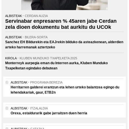
ALBISTEAK
CERDAN AUZIA
Servinabar enpresaren % 45aren jabe Cerdan
zela dioen dokumentu bat aurkitu du UCOk
ALBISTEAK
BILERA-SORTA
Sanchez EH Bildurekin eta EAJrekin bilduko da asteazkenean, alderdien
arteko harremanak aztertzeko
KIROLA
KLUBEN MUNDUKO TXAPELKETA 2025
Monterreyk aurpegia eman du Interren aurka, Kluben Munduko
Txapelketan egindako debutean
ALBISTEAK
PROGRAMA BEREZIA
Herritarren galderei erantzun eta lehen urteko balantzea egingo du
lehendakariak, gaur, ETB2n
ALBISTEAK
ITZALALDIA
Orexa, estaldurarik gabe jarraitzen duen herria