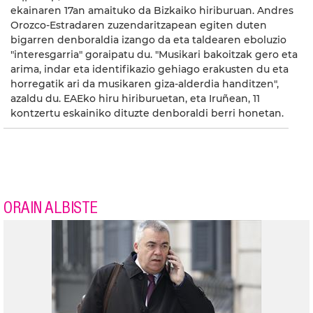
ekainaren 17an amaituko da Bizkaiko hiriburuan. Andres
Orozco-Estradaren zuzendaritzapean egiten duten
bigarren denboraldia izango da eta taldearen eboluzio
"interesgarria" goraipatu du. "Musikari bakoitzak gero eta
arima, indar eta identifikazio gehiago erakusten du eta
horregatik ari da musikaren giza-alderdia handitzen",
azaldu du. EAEko hiru hiriburuetan, eta Iruñean, 11
kontzertu eskainiko dituzte denboraldi berri honetan.
ORAIN ALBISTE