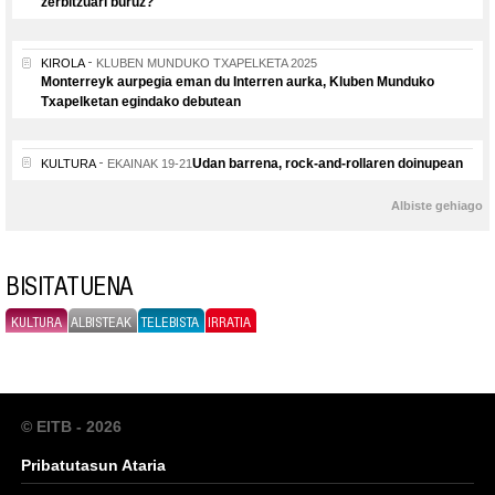
zerbitzuari buruz?
KIROLA
KLUBEN MUNDUKO TXAPELKETA 2025
Monterreyk aurpegia eman du Interren aurka, Kluben Munduko
Txapelketan egindako debutean
Udan barrena, rock-and-rollaren doinupean
KULTURA
EKAINAK 19-21
Albiste gehiago
BISITATUENA
KULTURA
ALBISTEAK
TELEBISTA
IRRATIA
© EITB - 2026
Pribatutasun Ataria