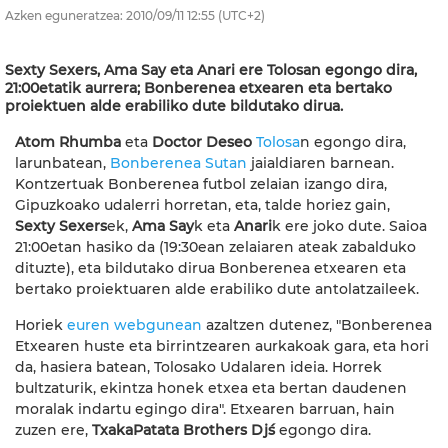
Azken eguneratzea:
2010/09/11
12:55
(UTC+2)
Sexty Sexers, Ama Say eta Anari ere Tolosan egongo dira,
21:00etatik aurrera; Bonberenea etxearen eta bertako
proiektuen alde erabiliko dute bildutako dirua.
Atom Rhumba
eta
Doctor Deseo
Tolosa
n egongo dira,
larunbatean,
Bonberenea Sutan
jaialdiaren barnean.
Kontzertuak Bonberenea futbol zelaian izango dira,
Gipuzkoako udalerri horretan, eta, talde horiez gain,
Sexty Sexers
ek,
Ama Say
k eta
Anari
k ere joko dute. Saioa
21:00etan hasiko da (19:30ean zelaiaren ateak zabalduko
dituzte), eta bildutako dirua Bonberenea etxearen eta
bertako proiektuaren alde erabiliko dute antolatzaileek.
Horiek
euren webgunean
azaltzen dutenez, "Bonberenea
Etxearen huste eta birrintzearen aurkakoak gara, eta hori
da, hasiera batean, Tolosako Udalaren ideia. Horrek
bultzaturik, ekintza honek etxea eta bertan daudenen
moralak indartu egingo dira". Etxearen barruan, hain
zuzen ere,
TxakaPatata Brothers Dj´s
egongo dira.