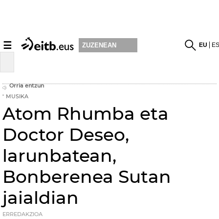
☰
EU
E
ZUZENEAN
Orria entzun
MUSIKA
Atom Rhumba eta
Doctor Deseo,
larunbatean,
Bonberenea Sutan
jaialdian
ERREDAKZIOA