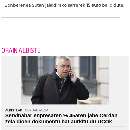
Bonberenea Sutan jaialdirako sarrerek
15 euro
balio dute.
ORAIN ALBISTE
ALBISTEAK
CERDAN AUZIA
Servinabar enpresaren % 45aren jabe Cerdan
zela dioen dokumentu bat aurkitu du UCOk