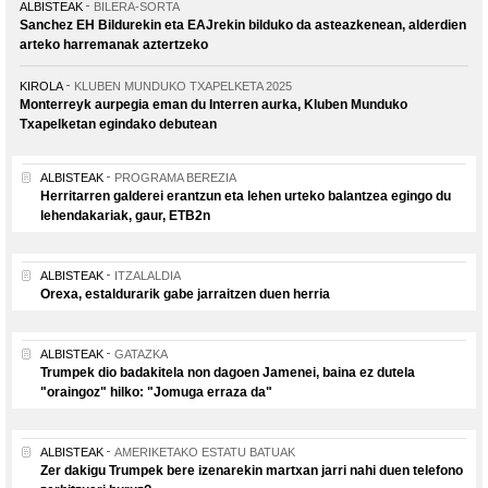
ALBISTEAK
BILERA-SORTA
Sanchez EH Bildurekin eta EAJrekin bilduko da asteazkenean, alderdien
arteko harremanak aztertzeko
KIROLA
KLUBEN MUNDUKO TXAPELKETA 2025
Monterreyk aurpegia eman du Interren aurka, Kluben Munduko
Txapelketan egindako debutean
ALBISTEAK
PROGRAMA BEREZIA
Herritarren galderei erantzun eta lehen urteko balantzea egingo du
lehendakariak, gaur, ETB2n
ALBISTEAK
ITZALALDIA
Orexa, estaldurarik gabe jarraitzen duen herria
ALBISTEAK
GATAZKA
Trumpek dio badakitela non dagoen Jamenei, baina ez dutela
"oraingoz" hilko: "Jomuga erraza da"
ALBISTEAK
AMERIKETAKO ESTATU BATUAK
Zer dakigu Trumpek bere izenarekin martxan jarri nahi duen telefono