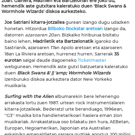
20an. Gainera, Madrilen eta Bartzelonan ere joko du,
hemendik aste gutxitara kaleratuko duen 'Black Swans &
Wormhole Wizards' diskoa aurkezteko.
Joe Satriani kitarra-jotzailea
gurean izango dugu udazken
honetan. Hitzordua
Bilboko Rockstar aretoan
izango da,
datorren
azaroaren 20an
. Bizkaiko hiriburua bisitatu
baino lehen,
Madriletik eta Bartzelonatik
igaroko du
Sastrianik, azaroaren 17an Apolo aretoan eta azaroaren
18an La Riviera aretoan, hurrenez hurren. Sarrerak
35
eurotan
salgai daude dagoeneko
Ticketmaster
webgunean. Hemendik aste gutxi batzuetara kaleratuko
duen
Black Swans &' || 'amp; Wormhole Wizards
izenburuko diskoa aurkeztera dator New Yorkeko
musikaria.
Surfing with the Alien
albumarekin bere lehenengo
arrakasta lortu zuen 1987. urtean rock instrumentalaren
kitarra-jotzaileak. Bederatzi urte beranduago, 1996ean,
''G3'' musika bira handienetarikoari hasiera eman zion
musikariak. Arrakastatsua oso bilakatu zen hura, AEBetan,
Europan, Hegoamerikan, Japonian eta Australian
eskainiko emanaldietan sarrera guztiak agortuz. 100 milioi