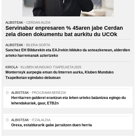
ALBISTEAK
CERDAN AUZIA
Servinabar enpresaren % 45aren jabe Cerdan
zela dioen dokumentu bat aurkitu du UCOk
ALBISTEAK
BILERA-SORTA
Sanchez EH Bildurekin eta EAJrekin bilduko da asteazkenean, alderdien
arteko harremanak aztertzeko
KIROLA
KLUBEN MUNDUKO TXAPELKETA 2025
Monterreyk aurpegia eman du Interren aurka, Kluben Munduko
Txapelketan egindako debutean
ALBISTEAK
PROGRAMA BEREZIA
Herritarren galderei erantzun eta lehen urteko balantzea egingo du
lehendakariak, gaur, ETB2n
ALBISTEAK
ITZALALDIA
Orexa, estaldurarik gabe jarraitzen duen herria