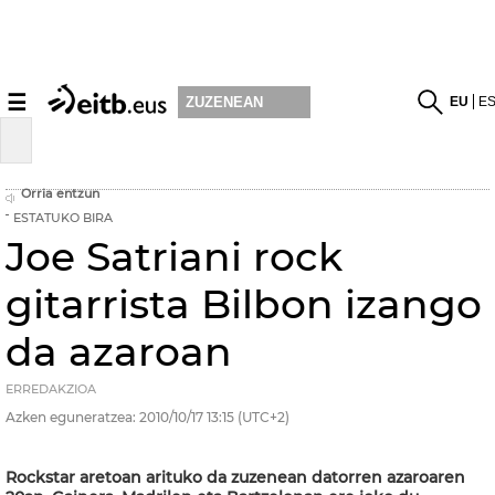
☰
EU
E
ZUZENEAN
Orria entzun
ESTATUKO BIRA
Joe Satriani rock
gitarrista Bilbon izango
da azaroan
ERREDAKZIOA
Azken eguneratzea:
2010/10/17
13:15
(UTC+2)
Rockstar aretoan arituko da zuzenean datorren azaroaren