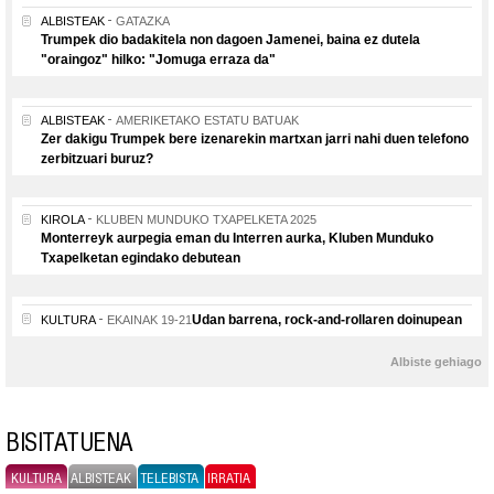
ALBISTEAK
GATAZKA
Trumpek dio badakitela non dagoen Jamenei, baina ez dutela
"oraingoz" hilko: "Jomuga erraza da"
ALBISTEAK
AMERIKETAKO ESTATU BATUAK
Zer dakigu Trumpek bere izenarekin martxan jarri nahi duen telefono
zerbitzuari buruz?
KIROLA
KLUBEN MUNDUKO TXAPELKETA 2025
Monterreyk aurpegia eman du Interren aurka, Kluben Munduko
Txapelketan egindako debutean
Udan barrena, rock-and-rollaren doinupean
KULTURA
EKAINAK 19-21
Albiste gehiago
BISITATUENA
KULTURA
ALBISTEAK
TELEBISTA
IRRATIA