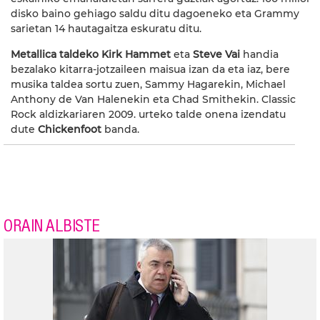
disko baino gehiago saldu ditu dagoeneko eta Grammy
sarietan 14 hautagaitza eskuratu ditu.
Metallica taldeko Kirk Hammet
eta
Steve Vai
handia
bezalako kitarra-jotzaileen maisua izan da eta iaz, bere
musika taldea sortu zuen, Sammy Hagarekin, Michael
Anthony de Van Halenekin eta Chad Smithekin. Classic
Rock aldizkariaren 2009. urteko talde onena izendatu
dute
Chickenfoot
banda.
ORAIN ALBISTE