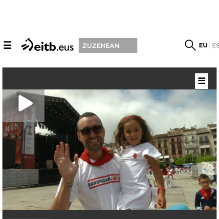
☰
EU
E
ZUZENEAN
☰