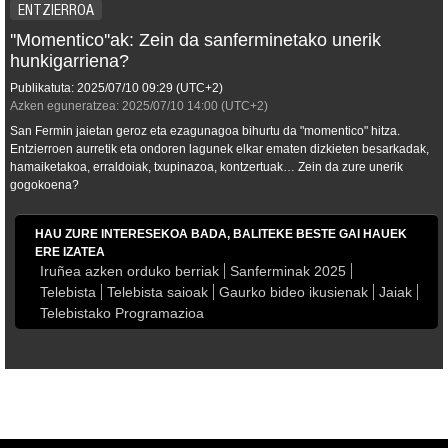
ENTZIERROA
''Momentico''ak: Zein da sanferminetako unerik
hunkigarriena?
Publikatuta:
2025/07/10
09:29
(UTC+2)
Azken eguneratzea:
2025/07/10
14:00
(UTC+2)
San Fermin jaietan geroz eta ezagunagoa bihurtu da "momentico" hitza.
Entzierroen aurretik eta ondoren lagunek elkar ematen dizkieten besarkadak,
hamaiketakoa, erraldoiak, txupinazoa, kontzertuak… Zein da zure unerik
gogokoena?
HAU ZURE INTERESEKOA BADA, BALITEKE BESTE GAI HAUEK
ERE IZATEA
Iruñea azken orduko berriak
Sanferminak 2025
Telebista
Telebista saioak
Gaurko bideo ikusienak
Jaiak
Telebistako Programazioa