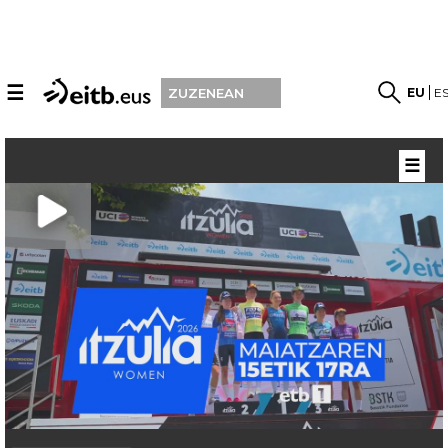
☰
EU
E
ZUZENEAN
☰