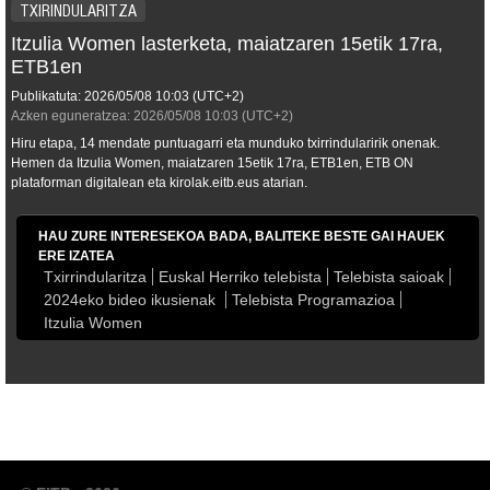
TXIRINDULARITZA
Itzulia Women lasterketa, maiatzaren 15etik 17ra,
ETB1en
Publikatuta:
2026/05/08
10:03
(UTC+2)
Azken eguneratzea:
2026/05/08
10:03
(UTC+2)
Hiru etapa, 14 mendate puntuagarri eta munduko txirrindularirik onenak.
Hemen da Itzulia Women, maiatzaren 15etik 17ra, ETB1en, ETB ON
plataforman digitalean eta kirolak.eitb.eus atarian.
HAU ZURE INTERESEKOA BADA, BALITEKE BESTE GAI HAUEK
ERE IZATEA
Txirrindularitza
Euskal Herriko telebista
Telebista saioak
2024eko bideo ikusienak
Telebista Programazioa
Itzulia Women