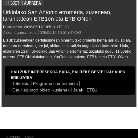
11:30ETIK AURRERA
Urkiolako San Antonio erromeria, zuzenean,
larunbatean ETB1en eta ETB ONen
Publikatuta:
2026/06/12
10:51
(UTC+2)
Azken eguneratzea:
2026/06/12
10:51
(UTC+2)
EITBk zuzenekoen gertutasunean oinarritutako proiektu berria jarri du abian,
denbora errealean gure jai, ohitura eta tradizio nagusiak eskaintzeko. Hala,
ekainaren 13an, Urkiolako San Antonio erromeriaz gozatuko dugu, 11:30etik
aurrera, ETB ON plataforman, YouTube kanalean, ETB1en eta ETB1 ONen.
HAU ZURE INTERESEKOA BADA, BALITEKE BESTE GAI HAUEK
ERE IZATEA
Telebista
Programazioa telebista
Gaur egungo bideo ikusienak
Jaiak
ETB1