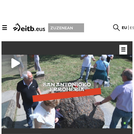
☰
EU
E
ZUZENEAN
☰