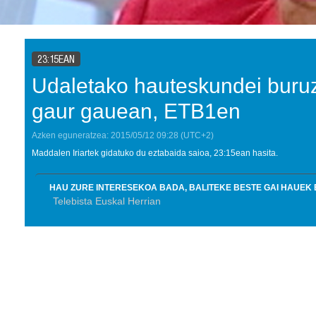
23:15EAN
Udaletako hauteskundei buruz
gaur gauean, ETB1en
Azken eguneratzea:
2015/05/12
09:28
(UTC+2)
Maddalen Iriartek gidatuko du eztabaida saioa, 23:15ean hasita.
HAU ZURE INTERESEKOA BADA, BALITEKE BESTE GAI HAUEK 
Telebista Euskal Herrian