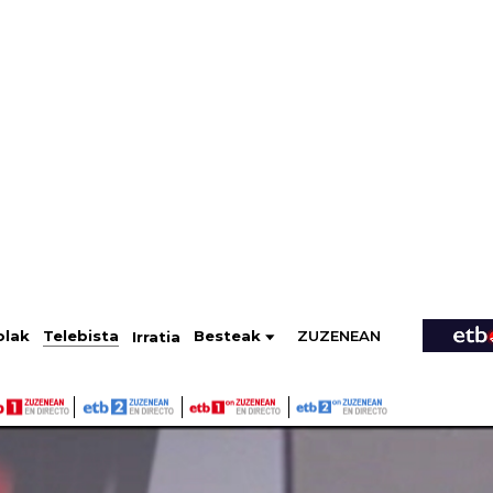
ZUZENEAN
Telebista
Besteak
olak
Irratia