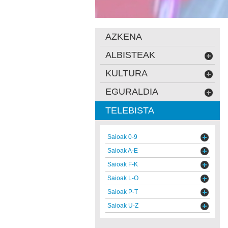
AZKENA
ALBISTEAK
KULTURA
EGURALDIA
TELEBISTA
Saioak 0-9
Saioak A-E
Saioak F-K
Saioak L-O
Saioak P-T
Saioak U-Z