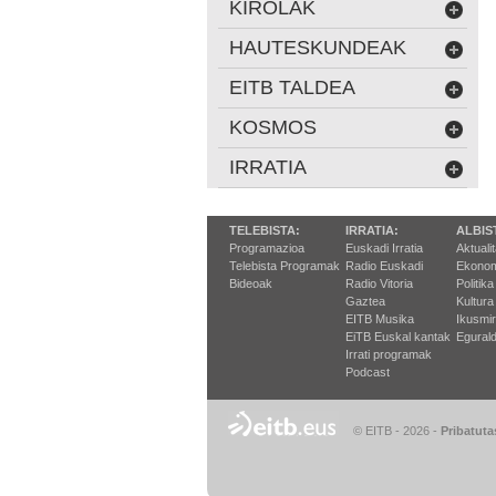
KIROLAK
HAUTESKUNDEAK
EITB TALDEA
KOSMOS
IRRATIA
TELEBISTA:
IRRATIA:
ALBIS
Programazioa
Euskadi Irratia
Aktuali
Telebista Programak
Radio Euskadi
Ekonom
Bideoak
Radio Vitoria
Politika
Gaztea
Kultura
EITB Musika
Ikusmi
EiTB Euskal kantak
Egurald
Irrati programak
Podcast
© EITB - 2026
-
Pribatuta