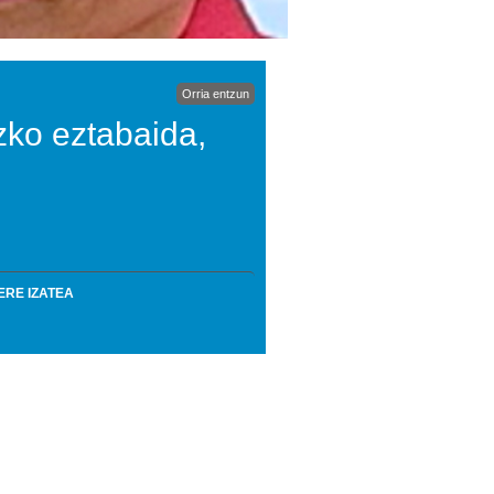
Orria entzun
ko eztabaida,
ERE IZATEA