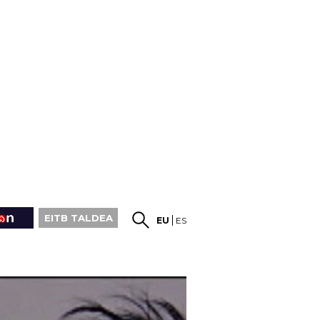
EITB TALDEA
EU
ES