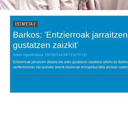
ESTAFETA 2
Barkos: 'Entzierroak jarraitzen
gustatzen zaizkit'
Azken eguneratzea:
2015/07/14
09:13
(UTC+2)
Entzierroak jarraitzen dituela eta asko gustatzen zaizkiola aitortu du Barko
sanferminetan eta jaietako unerik txarrenak errespetua falta denean izaten 