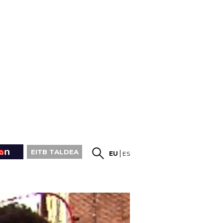
EITB TALDEA
EU
ES