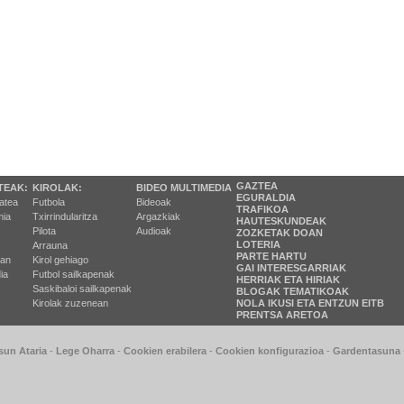
GAZTEA
TEAK:
KIROLAK:
BIDEO MULTIMEDIA
EGURALDIA
tatea
Futbola
Bideoak
TRAFIKOA
ia
Txirrindularitza
Argazkiak
HAUTESKUNDEAK
Pilota
Audioak
ZOZKETAK DOAN
LOTERIA
Arrauna
PARTE HARTU
ran
Kirol gehiago
GAI INTERESGARRIAK
ia
Futbol sailkapenak
HERRIAK ETA HIRIAK
Saskibaloi sailkapenak
BLOGAK TEMATIKOAK
Kirolak zuzenean
NOLA IKUSI ETA ENTZUN EITB
PRENTSA ARETOA
sun Ataria
-
Lege Oharra
-
Cookien erabilera
-
Cookien konfigurazioa
-
Gardentasuna