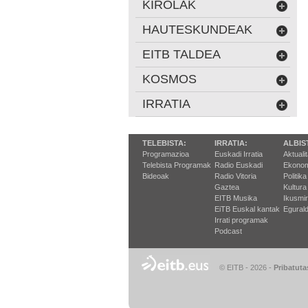
KIROLAK
HAUTESKUNDEAK
EITB TALDEA
KOSMOS
IRRATIA
TELEBISTA:
IRRATIA:
ALBIS
Programazioa
Euskadi Irratia
Aktuali
Telebista Programak
Radio Euskadi
Ekonom
Bideoak
Radio Vitoria
Politika
Gaztea
Kultura
EITB Musika
Ikusmi
EiTB Euskal kantak
Egurald
Irrati programak
Podcast
© EITB - 2026
-
Pribatuta