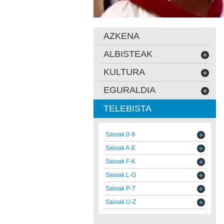
AZKENA
ALBISTEAK
KULTURA
EGURALDIA
TELEBISTA
Saioak 0-9
Saioak A-E
Saioak F-K
Saioak L-O
Saioak P-T
Saioak U-Z