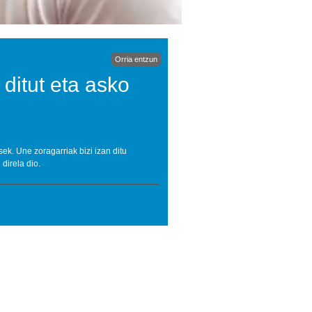
Orria entzun
 ditut eta asko
sek. Une zoragarriak bizi izan ditu
direla dio.