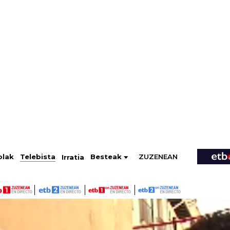
ZUZENEAN
Telebista
Besteak
olak
Irratia