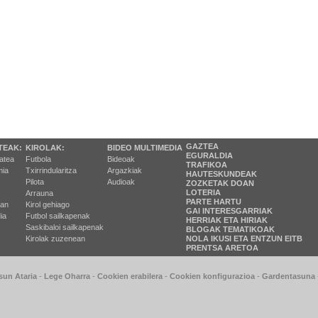
GAZTEA
TEAK:
KIROLAK:
BIDEO MULTIMEDIA
EGURALDIA
tatea
Futbola
Bideoak
TRAFIKOA
ia
Txirrindularitza
Argazkiak
HAUTESKUNDEAK
Pilota
Audioak
ZOZKETAK DOAN
LOTERIA
Arrauna
PARTE HARTU
ran
Kirol gehiago
GAI INTERESGARRIAK
ia
Futbol sailkapenak
HERRIAK ETA HIRIAK
Saskibaloi sailkapenak
BLOGAK TEMATIKOAK
Kirolak zuzenean
NOLA IKUSI ETA ENTZUN EITB
PRENTSA ARETOA
sun Ataria
-
Lege Oharra
-
Cookien erabilera
-
Cookien konfigurazioa
-
Gardentasuna