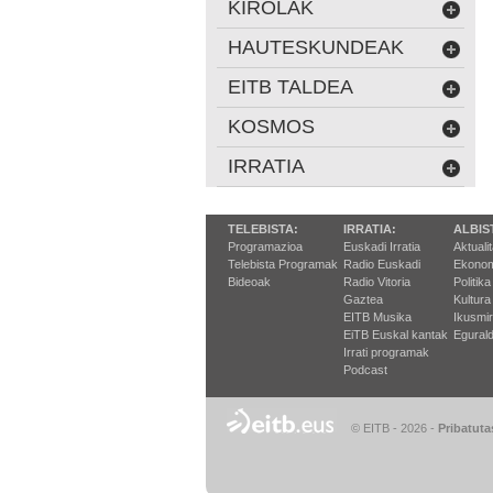
KIROLAK
HAUTESKUNDEAK
EITB TALDEA
KOSMOS
IRRATIA
TELEBISTA:
IRRATIA:
ALBIS
Programazioa
Euskadi Irratia
Aktuali
Telebista Programak
Radio Euskadi
Ekonom
Bideoak
Radio Vitoria
Politika
Gaztea
Kultura
EITB Musika
Ikusmi
EiTB Euskal kantak
Egurald
Irrati programak
Podcast
© EITB - 2026
-
Pribatuta