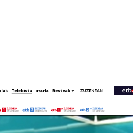
ZUZENEAN
Telebista
Besteak
olak
Irratia