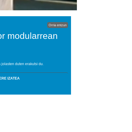
Orria entzun
or modularrean
 jolasten duten erakutsi du.
ERE IZATEA