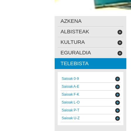
AZKENA
ALBISTEAK
KULTURA
EGURALDIA
TELEBISTA
Saioak 0-9
Saioak A-E
Saioak F-K
Saioak L-O
Saioak P-T
Saioak U-Z