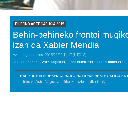
BILBOKO ASTE NAGUSIA 2015
Behin-behineko frontoi mugik
izan da Xabier Mendia
Azken eguneratzea:
2015/08/30
11:47
(UTC+2)
Gure erreportariak Aste Nagusian jartzen duten frontoi berezi honetan nola
HAU ZURE INTERESEKOA BADA, BALITEKE BESTE GAI HAUEK 
Bilboko Aste Nagusia
Bilboko azken albisteak