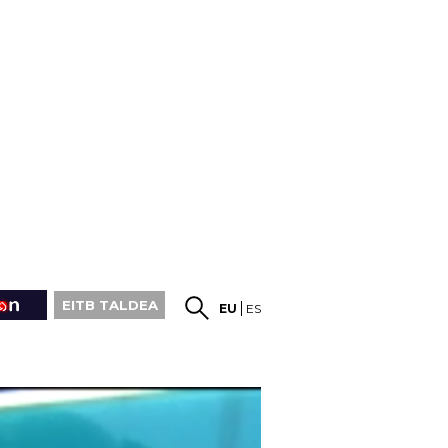
EITB TALDEA
EU
ES