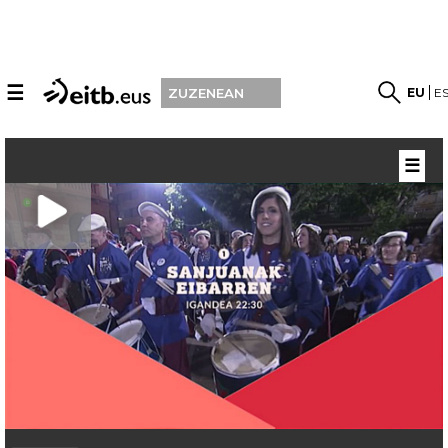
☰
EU
E
ZUZENEAN
☰