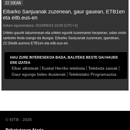
22:30EAN
Eibarko Sanjuanak zuzenean, gaur gauean, ETB1en
eta eitb.eus-en
Azken eguneratzea:
2019/06/23
10:05
(UTC+2)
Urteko gaurik laburrenean eta urteko egunik luzeenaren bezperan, udan ondo
sartzeko festa izango da ikusgai. Eibarko Sanjuanak zuzenean, igandean,
22:30etik aurrera ETB1en eta eitb.eus-en.
HAU ZURE INTERESEKOA BADA, BALITEKE BESTE GAI HAUEK
ERE IZATEA
Eibar albisteak
Euskal Herriko telebista
Telebista saioak
Gaur egungo bideo ikusienak
Telebistako Programazioa
© EITB - 2026
Pribatutasun Ataria