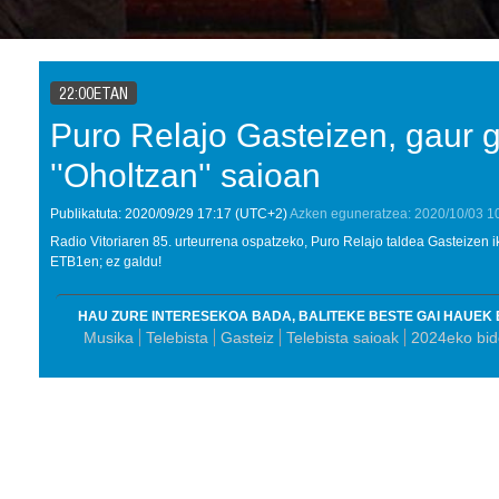
22:00ETAN
Puro Relajo Gasteizen, gaur 
''Oholtzan'' saioan
Publikatuta:
2020/09/29
17:17
(UTC+2)
Azken eguneratzea:
2020/10/03
1
Radio Vitoriaren 85. urteurrena ospatzeko, Puro Relajo taldea Gasteizen i
ETB1en; ez galdu!
HAU ZURE INTERESEKOA BADA, BALITEKE BESTE GAI HAUEK 
Musika
Telebista
Gasteiz
Telebista saioak
2024eko bid