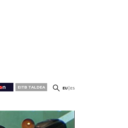
EITB TALDEA
EU
ES