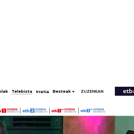
ZUZENEAN
Telebista
Besteak
olak
Irratia