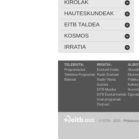
KIROLAK
HAUTESKUNDEAK
EITB TALDEA
KOSMOS
IRRATIA
TELEBISTA:
IRRATIA:
ALBIS
Programazioa
Euskadi Irratia
Aktuali
Telebista Programak
Radio Euskadi
Ekonom
Bideoak
Radio Vitoria
Politika
Gaztea
Kultura
EITB Musika
Ikusmi
EiTB Euskal kantak
Egurald
Irrati programak
Podcast
© EITB - 2026
-
Pribatuta