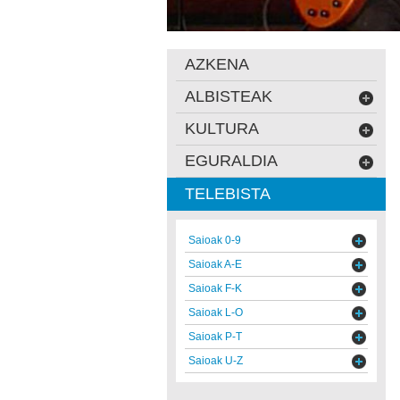
AZKENA
ALBISTEAK
KULTURA
EGURALDIA
TELEBISTA
Saioak 0-9
Saioak A-E
Saioak F-K
Saioak L-O
Saioak P-T
Saioak U-Z