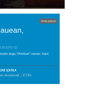
Orria entzun
gauean,
0:20
(UTC+2)
kusiko dugu "Oholtzan" saioan. Gaur,
ERE IZATEA
eo ikusienak
ETB1