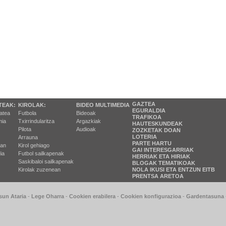
GAZTEA
TEAK:
KIROLAK:
BIDEO MULTIMEDIA
EGURALDIA
tatea
Futbola
Bideoak
TRAFIKOA
ia
Txirrindularitza
Argazkiak
HAUTESKUNDEAK
Pilota
Audioak
ZOZKETAK DOAN
LOTERIA
Arrauna
PARTE HARTU
ran
Kirol gehiago
GAI INTERESGARRIAK
ia
Futbol sailkapenak
HERRIAK ETA HIRIAK
Saskibaloi sailkapenak
BLOGAK TEMATIKOAK
Kirolak zuzenean
NOLA IKUSI ETA ENTZUN EITB
PRENTSA ARETOA
sun Ataria
-
Lege Oharra
-
Cookien erabilera
-
Cookien konfigurazioa
-
Gardentasuna