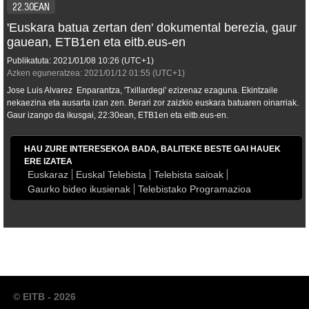
22.30EAN
'Euskara batua zertan den' dokumental berezia, gaur
gauean, ETB1en eta eitb.eus-en
Publikatuta:
2021/01/08
10:26
(UTC+1)
Azken eguneratzea:
2021/01/12
01:55
(UTC+1)
Jose Luis Alvarez Enparantza, 'Txillardegi' ezizenaz ezaguna. Ekintzaile
nekaezina eta ausarta izan zen. Berari zor zaizkio euskara batuaren oinarriak.
Gaur izango da ikusgai, 22:30ean, ETB1en eta eitb.eus-en.
HAU ZURE INTERESEKOA BADA, BALITEKE BESTE GAI HAUEK
ERE IZATEA
Euskaraz
Euskal Telebista
Telebista saioak
Gaurko bideo ikusienak
Telebistako Programazioa
© EITB - 2026