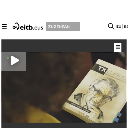
☰
EU
E
ZUZENEAN
☰