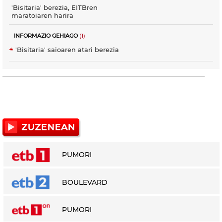
'Bisitaria' berezia, EITBren
maratoiaren harira
INFORMAZIO GEHIAGO
(1)
'Bisitaria' saioaren atari berezia
PUMORI
BOULEVARD
PUMORI