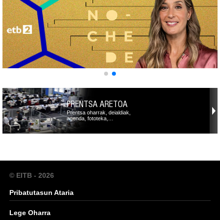
PRENTSA ARETOA
Prentsa oharrak, deialdiak,
agenda, fototeka,…
© EITB - 2026
Pribatutasun Ataria
Lege Oharra