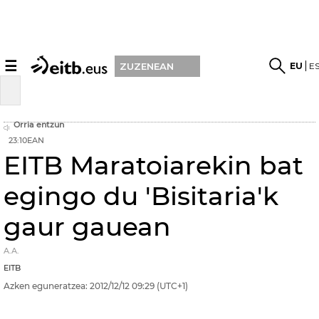
☰
EU
E
ZUZENEAN
Orria entzun
23:10EAN
EITB Maratoiarekin bat
egingo du 'Bisitaria'k
gaur gauean
A.A.
EITB
Azken eguneratzea:
2012/12/12
09:29
(UTC+1)