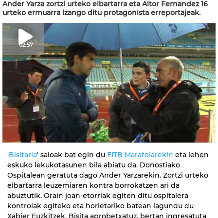
Ander Yarza zortzi urteko eibartarra eta Aitor Fernandez 16
urteko ermuarra izango ditu protagonista erreportajeak.
02:57
'
Bisitaria
' saioak bat egin du
EITB Maratoiarekin
eta lehen
eskuko lekukotasunen bila abiatu da. Donostiako
Ospitalean geratuta dago Ander Yarzarekin. Zortzi urteko
eibartarra leuzemiaren kontra borrokatzen ari da
abuztutik. Orain joan-etorriak egiten ditu ospitalera
kontrolak egiteko eta horietariko batean lagundu du
Xabier Euzkitzek. Bisita aprobetxatuz, bertan ingresatuta