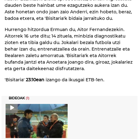
dauden beste hainbat ume ezagutzeko aukera izan du.
Aste honetan ondo joan zaio Anderri, ezin hobeto, beraz,
badoa etxera, eta 'Bisitaria'k bidaia jarraituko du.
Hurrengo hitzordua Ermuan du, Aitor Fernandezekin.
Aitorrek 16 urte ditu; 14 zituela, minbizia diagnostikatu
zioten eta tibia galdu du. Jokalari bezala futbola utzi
behar izan du, entrenatzailea da orain. Entrenatzaile eta
Realaren zaletu amorratua. 'Bisitaria'k eta Aitorrek
bufanda jantzi eta Anoetara joango dira, giroaz, jokalariez
eta gerta daitekeenaz disfrutatzera.
'Bisitaria'
23:10ean
izango da ikusgai ETB-1en.
BIDEOAK
(1)