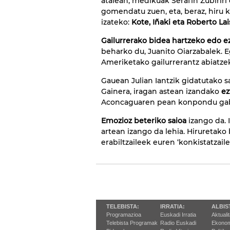
atalean, medikuak Serafin Zubiriri
gomendatu zuen, eta, beraz, hiru ki
izateko:
Kote, Iñaki eta Roberto La
Gailurrerako bidea hartzeko edo e
beharko du, Juanito Oiarzabalek. 
Ameriketako gailurrerantz abiatze
Gauean Julian Iantzik gidatutako 
Gainera, iragan astean izandako
ez
Aconcaguaren pean konpondu gabe 
Emozioz beteriko saioa
izango da. 
artean izango da lehia. Hiruretako 
erabiltzaileek euren ‘konkistatzail
TELEBISTA:
IRRATIA:
ALBIS
Programazioa
Euskadi Irratia
Aktuali
Telebista Programak
Radio Euskadi
Ekonom