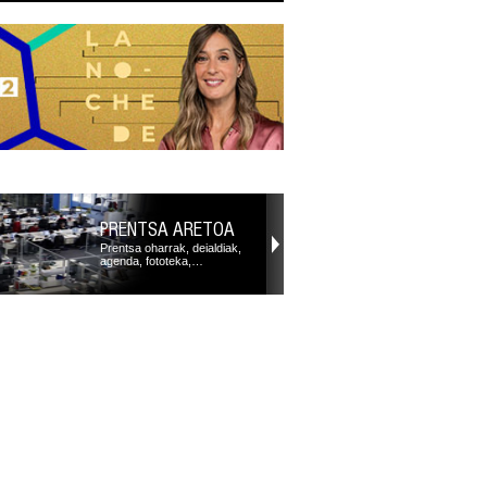
PRENTSA ARETOA
Prentsa oharrak, deialdiak,
agenda, fototeka,…