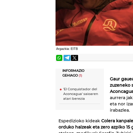
Argazkia: EITB
INFORMAZIO
GEHIAGO
(1)
Gaur gaue
zuzeneko 
'El Conquistador del
Aconcagu
Aconcagua' saioaren
aurrera ja
atari berezia
eta nor iz
irabazlea.
Espedizioko kideak
Colera kanpal
orduko haizeak eta zero azpiko 15