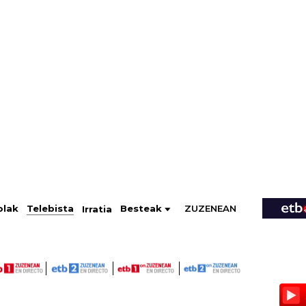
ZUZENEAN
Telebista
Besteak
olak
Irratia