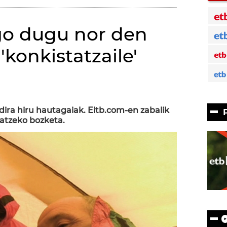
go dugu nor den
konkistatzaile'
dira hiru hautagaiak. Eitb.com-en zabalik
tatzeko bozketa.