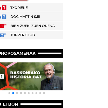
TXORIENE
DOC MARTIN S.III
BIBA ZUEK! ZUEN ONENA
TUPPER CLUB
PROPOSAMENAK
ETBON