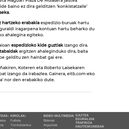
 eta Magdari Plaza De Mulasera jaistea
de baino ez dira gelditzen ‘konkistatzaile’
iseka
.
z hartzeko erabakia
espedizio-buruak hartu
Eguraldi iragarpena kontuan hartu beharko du
ko ahalegina egiteko.
saioan
espedizioko kide guztiak
izango dira.
tabaidak
argitzen ahaleginduko dira, baita
gelditu zen hainbat gai ere.
Iñakiren, Koteren eta Roberto Laisekaren
bat izango da irabazlea. Gainera, eitb.com-eko
ea’ nor den erabakiko dute.
GAZTEA
TEAK:
KIROLAK:
BIDEO MULTIMEDIA
EGURALDIA
tatea
Futbola
Bideoak
TRAFIKOA
ia
Txirrindularitza
Argazkiak
HAUTESKUNDEAK