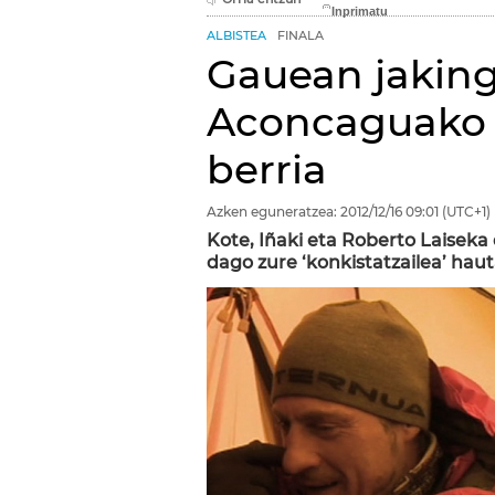
ALBISTEA
FINALA
Gauean jakin
Aconcaguako '
berria
Azken eguneratzea:
2012/12/16
09:01
(UTC+1)
Kote, Iñaki eta Roberto Laiseka 
dago zure ‘konkistatzailea’ hau