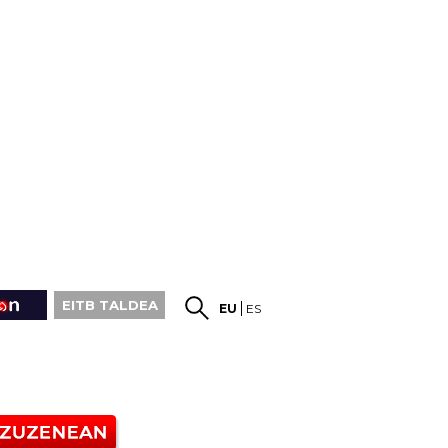
EITB TALDEA
EU
ES