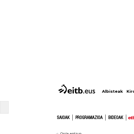
Albisteak
Kir
SAIOAK
PROGRAMAZIOA
BIDEOAK
Orria entzun