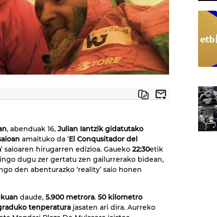
an
, abenduak 16,
Julian Iantzik gidatutako
saioan
amaituko da ‘
El Conqusitador del
a
’ saioaren hirugarren edizioa. Gaueko
22:30
etik
kingo dugu zer gertatu zen gailurrerako bidean,
ango den abenturazko ‘reality’ saio honen
ekuan
daude,
5.900 metrora
.
50 kilometro
 graduko tenperatura
jasaten ari dira. Aurreko