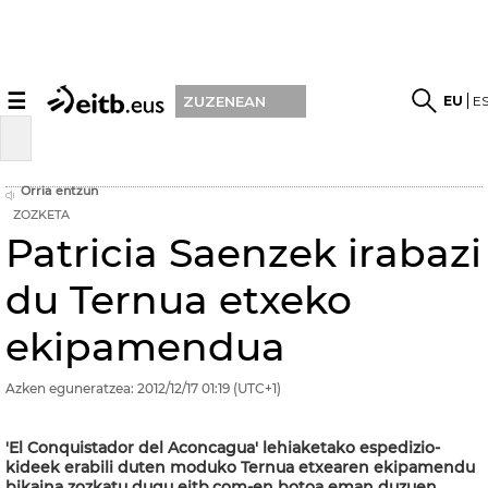
☰
EU
E
ZUZENEAN
Orria entzun
ZOZKETA
Patricia Saenzek irabazi
du Ternua etxeko
ekipamendua
Azken eguneratzea:
2012/12/17
01:19
(UTC+1)
'El Conquistador del Aconcagua' lehiaketako espedizio-
kideek erabili duten moduko Ternua etxearen ekipamendu
bikaina zozkatu dugu eitb.com-en botoa eman duzuen