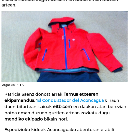
artean.
Argazkia: EITB
Patricia Saenz donostiarrak
Ternua etxearen
ekipamendua
. ‘
El Conquistador del Aconcagua
’k iraun
duen bitartean, saioak
eitb.com
-en daukan atari berezian
botoa eman duzuen guztien artean zozkatu dugu
mendiko ekipazio
bikain hori.
Espedizioko kideek Aconcaguako abenturan erabili