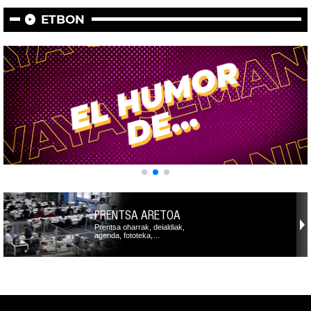
ETBON
PRENTSA ARETOA
Prentsa oharrak, deialdiak,
agenda, fototeka,…