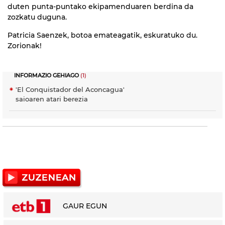
duten punta-puntako ekipamenduaren berdina da
zozkatu duguna.
Patricia Saenzek, botoa emateagatik, eskuratuko du.
Zorionak!
INFORMAZIO GEHIAGO
(1)
'El Conquistador del Aconcagua'
saioaren atari berezia
GAUR EGUN