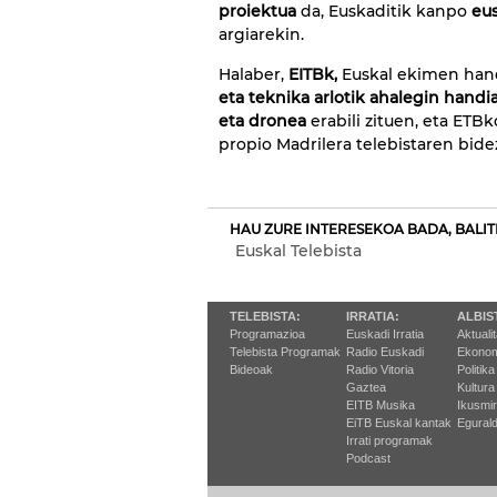
proiektua
da, Euskaditik kanpo
eus
argiarekin.
Halaber,
EITBk,
Euskal ekimen han
eta teknika arlotik ahalegin handi
eta dronea
erabili zituen, eta ETB
propio Madrilera telebistaren bide
HAU ZURE INTERESEKOA BADA, BALIT
Euskal Telebista
TELEBISTA:
IRRATIA:
ALBIS
Programazioa
Euskadi Irratia
Aktuali
Telebista Programak
Radio Euskadi
Ekonom
Bideoak
Radio Vitoria
Politika
Gaztea
Kultura
EITB Musika
Ikusmi
EiTB Euskal kantak
Egurald
Irrati programak
Podcast