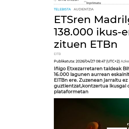
TELEBISTA
AUDIENTZIA
ETSren Madril
138.000 ikus-e
zituen ETBn
EITB
Publikatuta:
2026/04/27
08:47
(UTC+2)
Azke
Iñigo Etxezarretaren taldeak B
16.000 lagunen aurrean eskaini
EITBn ere. Zuzenean jarraitu ez 
guztientzat,kontzertua ikusga
plataformetan