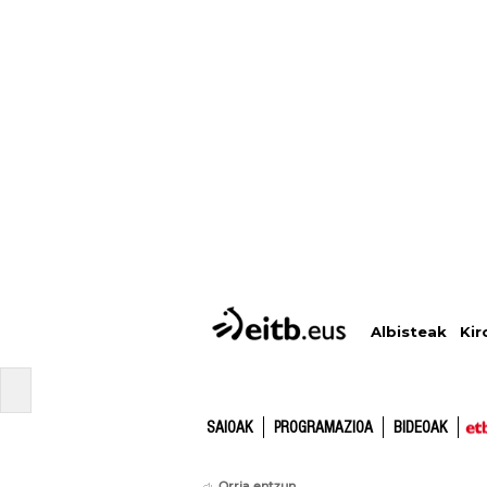
Albisteak
Kir
SAIOAK
PROGRAMAZIOA
BIDEOAK
Orria entzun