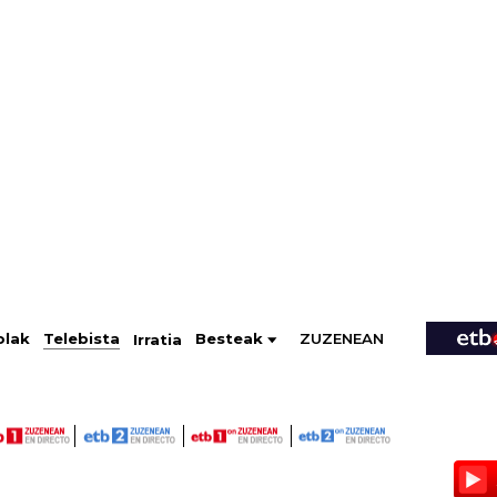
ZUZENEAN
Telebista
Besteak
olak
Irratia