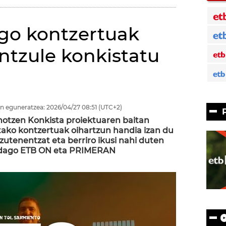
go kontzertuak
ntzule konkistatu
n eguneratzea:
2026/04/27
08:51
(UTC+2)
ihotzen Konkista proiektuaren baitan
tako kontzertuak oihartzun handia izan du
zutenentzat eta berriro ikusi nahi duten
i dago ETB ON eta PRIMERAN