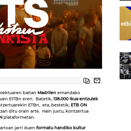
iektuaren baitan
Madrilen
emandako
zuen EITBn eren. Batetik,
138.000 ikus-entzulek
zertuarekin ETBn, eta, bestetik,
ETB ON
zan ditu orain arte. Hain juxtu, kontzertua
N
plataformetan.
rtxan jarri duen
formatu handiko kultur