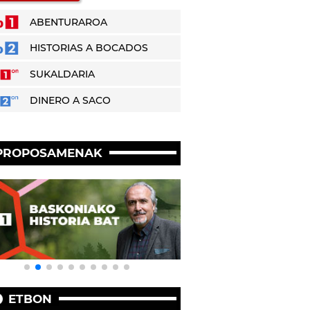
ABENTURAROA
HISTORIAS A BOCADOS
SUKALDARIA
DINERO A SACO
PROPOSAMENAK
ETBON