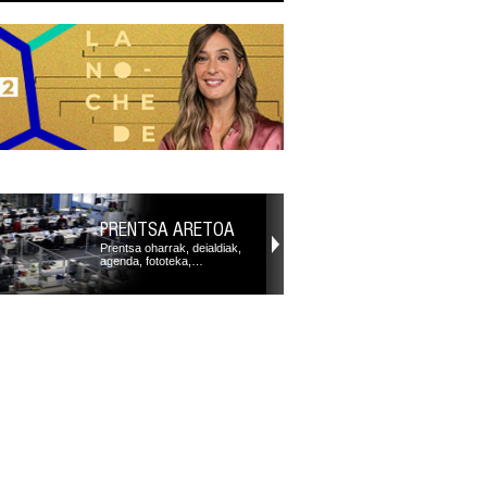
PRENTSA ARETOA
Prentsa oharrak, deialdiak,
agenda, fototeka,…