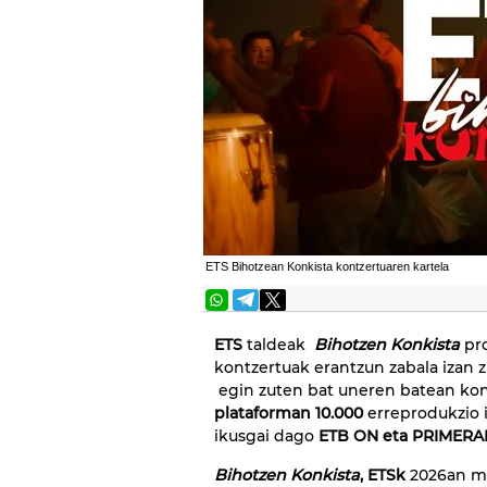
ETS Bihotzean Konkista kontzertuaren kartela
ETS
taldeak
Bihotzen Konkista
pro
kontzertuak erantzun zabala izan 
egin zuten bat uneren batean kont
plataforman 10.000
erreprodukzio i
ikusgai dago
ETB ON eta PRIMERA
Bihotzen Konkista
, ETSk
2026an ma