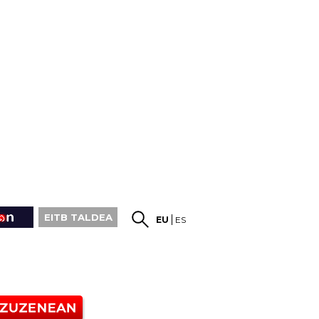
EITB TALDEA
EU
ES