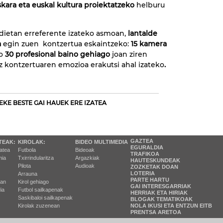
kara eta euskal kultura proiektatzeko
helburu
dietan erreferente izateko asmoan,
lantalde
a
egin zuen kontzertua eskaintzeko:
15 kamera
ko
30 profesional baino gehiago
joan ziren
z kontzertuaren emozioa erakutsi ahal izateko
.
EKE BESTE GAI HAUEK ERE IZATEA
GAZTEA
TEAK:
KIROLAK:
BIDEO MULTIMEDIA
EGURALDIA
tatea
Futbola
Bideoak
TRAFIKOA
ia
Txirrindularitza
Argazkiak
HAUTESKUNDEAK
Pilota
Audioak
ZOZKETAK DOAN
LOTERIA
Arrauna
PARTE HARTU
ran
Kirol gehiago
GAI INTERESGARRIAK
ia
Futbol sailkapenak
HERRIAK ETA HIRIAK
Saskibaloi sailkapenak
BLOGAK TEMATIKOAK
Kirolak zuzenean
NOLA IKUSI ETA ENTZUN EITB
PRENTSA ARETOA