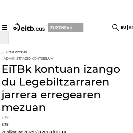
☰
EU
E
ZUZENEAN
Orria entzun
ADMINISTRAZIO KONTSEILUA
EiTBk kontuan izango
du Legebiltzarraren
jarrera erregearen
mezuan
EITB
EITB
Publikatuta:
2012/12/18
20:08
(UTC+1)