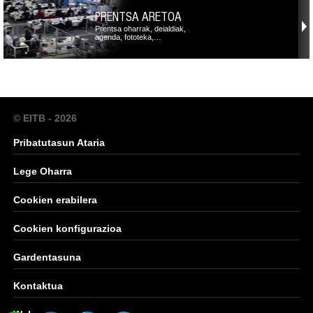
PRENTSA ARETOA
Prentsa oharrak, deialdiak,
agenda, fototeka,…
© EITB - 2026
Pribatutasun Ataria
Lege Oharra
Cookien erabilera
Cookien konfigurazioa
Gardentasuna
Kontaktua