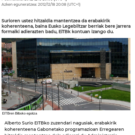
Azken eguneratzea:
2012/12/18
20:08
(UTC+1)
Surioren ustez hitzaldia mantentzea da erabakirik
koherenteena, baina Eusko Legebiltzar berriak bere jarrera
formalki adierazten badu, EiTBk kontuan izango du.
EITBren Bilboko egoitza
Alberto Surio EITBko zuzendari nagusiak, erabakirik
koherenteena Gabonetako programazioan Erregearen