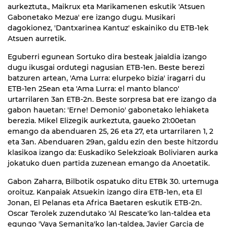
aurkeztuta., Maikrux eta Marikamenen eskutik 'Atsuen
Gabonetako Mezua' ere izango dugu. Musikari
dagokionez, 'Dantxarinea Kantuz' eskainiko du ETB-1ek
Atsuen aurretik.
Eguberri egunean Sortuko dira besteak jaialdia izango
dugu ikusgai ordutegi nagusian ETB-1en. Beste berezi
batzuren artean, 'Ama Lurra: elurpeko bizia' iragarri du
ETB-1en 25ean eta 'Ama Lurra: el manto blanco'
urtarrilaren 3an ETB-2n. Beste sorpresa bat ere izango da
gabon hauetan: 'Erne! Demonio' gabonetako lehiaketa
berezia. Mikel Elizegik aurkeztuta, gaueko 21:00etan
emango da abenduaren 25, 26 eta 27, eta urtarrilaren 1, 2
eta 3an. Abenduaren 29an, galdu ezin den beste hitzordu
klasikoa izango da: Euskadiko Selekzioak Boliviaren aurka
jokatuko duen partida zuzenean emango da Anoetatik.
Gabon Zaharra, Bilbotik ospatuko ditu ETBk 30. urtemuga
oroituz. Kanpaiak Atsuekin izango dira ETB-1en, eta El
Jonan, El Pelanas eta Africa Baetaren eskutik ETB-2n.
Oscar Terolek zuzendutako 'Al Rescate'ko lan-taldea eta
egungo 'Vaya Semanita'ko lan-taldea, Javier Garcia de