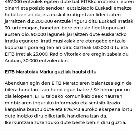
467.000 entzulek egiten dute bat EITBko irratiekin, euren
oinarri eta posizio sendoari eutsiz.Radio Euskadi emaitza
hobetzen ari da, eta euskal irratigintzan lider izaten
jarraitzen du: 200.000 entzule inguru ditu Euskadi Irratiak
30. urtemugan, honetan, bere entzule fidel kopuruari
eusten dio, 90.000 lagunek jarraitzen dute euskarazko
irratia egunero. Irrati musikalak ere etengabe entzule
kopuruan gora egiten ari dira: Gazteak 130.000 ditu eta
EITB Irratiak 23.000. Radio Vitoriak ere eragin zabala du
Araban, 30.000 entzulerekin.
EITB Maratoiak Marka guztiak hautsi ditu
Abenduan egin den EITB Maratoiaren balantzea egin da
bilera honetan. Izan heroi egun batez / Sé héroe por un
día lelopean, EITB taldeko komunikabideek haurren
minbiziaren inguruko informazio eta sentsibilizazio
kanpaina burutu dute eta 676.743 euroko ekarpena lortu
dute inoizko diru bilketarik handiena izan da.
Ikerkuntzara zuzenduko dute beste behin diru guztia.