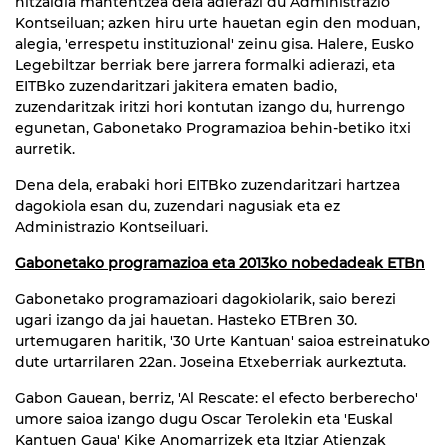
hitzaldia mantentzea dela adierazi du Administrazio
Kontseiluan; azken hiru urte hauetan egin den moduan,
alegia, 'errespetu instituzional' zeinu gisa. Halere, Eusko
Legebiltzar berriak bere jarrera formalki adierazi, eta
EITBko zuzendaritzari jakitera ematen badio,
zuzendaritzak iritzi hori kontutan izango du, hurrengo
egunetan, Gabonetako Programazioa behin-betiko itxi
aurretik.
Dena dela, erabaki hori EITBko zuzendaritzari hartzea
dagokiola esan du, zuzendari nagusiak eta ez
Administrazio Kontseiluari.
Gabonetako programazioa eta 2013ko nobedadeak ETBn
Gabonetako programazioari dagokiolarik, saio berezi
ugari izango da jai hauetan. Hasteko ETBren 30.
urtemugaren haritik, '30 Urte Kantuan' saioa estreinatuko
dute urtarrilaren 22an. Joseina Etxeberriak aurkeztuta.
Gabon Gauean, berriz, 'Al Rescate: el efecto berberecho'
umore saioa izango dugu Oscar Terolekin eta 'Euskal
Kantuen Gaua' Kike Anomarrizek eta Itziar Atienzak