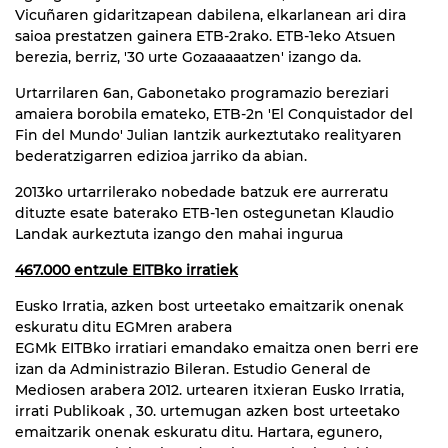
Vicuñaren gidaritzapean dabilena, elkarlanean ari dira
saioa prestatzen gainera ETB-2rako. ETB-1eko Atsuen
berezia, berriz, '30 urte Gozaaaaatzen' izango da.
Urtarrilaren 6an, Gabonetako programazio bereziari
amaiera borobila emateko, ETB-2n 'El Conquistador del
Fin del Mundo' Julian Iantzik aurkeztutako realityaren
bederatzigarren edizioa jarriko da abian.
2013ko urtarrilerako nobedade batzuk ere aurreratu
dituzte esate baterako ETB-1en ostegunetan Klaudio
Landak aurkeztuta izango den mahai ingurua
467.000 entzule EITBko irratiek
Eusko Irratia, azken bost urteetako emaitzarik onenak
eskuratu ditu EGMren arabera
EGMk EITBko irratiari emandako emaitza onen berri ere
izan da Administrazio Bileran. Estudio General de
Mediosen arabera 2012. urtearen itxieran Eusko Irratia,
irrati Publikoak , 30. urtemugan azken bost urteetako
emaitzarik onenak eskuratu ditu. Hartara, egunero,