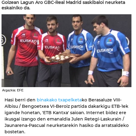
Goizean Lagun Aro GBC-Real Madrid saskibaloi neurketa
eskainiko da.
Argazkia: EFE
Hasi berri den
binakako txapelketa
ko Berasaluze VIII-
Albisu / Bengoetxea VI-Beroiz partida dakarkigu ETB-1ek
igande honetan, 'ETB Kantxa' saioan. Internet bidez ere
ikusgai izango den emanaldia Julen Retegi-Laskurain /
Jaunarena-Pascual neurketarekin hasiko da arratsaldeko
bostetan.