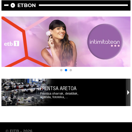
ETBON
PRENTSA ARETOA
Prentsa oharrak, deialdiak,
agenda, fototeka,…
© EITB - 2026