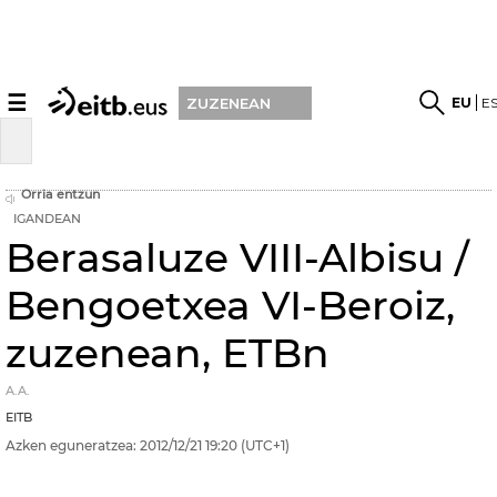
☰
EU
E
ZUZENEAN
Orria entzun
IGANDEAN
Berasaluze VIII-Albisu /
Bengoetxea VI-Beroiz,
zuzenean, ETBn
A.A.
EITB
Azken eguneratzea:
2012/12/21
19:20
(UTC+1)