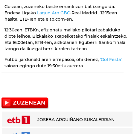
Goizean, zuzeneko beste emankizun bat izango da:
Endesa Ligako
Lagun Aro GBC
-Real Madrid , 12:15ean
hasita, ETB-1en eta eitb.com-en.
12:30ean, ETBKn, afizionatu mailako pilotari zabalduko
diote leihoa, Bizkaiako Txapelketako finalak eskaintzeko.
Eta 16:00etan, ETB-1en, aizkolarien Eguberri Sariko finala
izango da ikusgai herri kirolen tartean.
Futbol jardunaldiaren errepasoa, ohi denez,
'Gol Festa'
saioan egingo dute 19:30etik aurrera.
JOSEBA ARGUIÑANO SUKALERRIAN