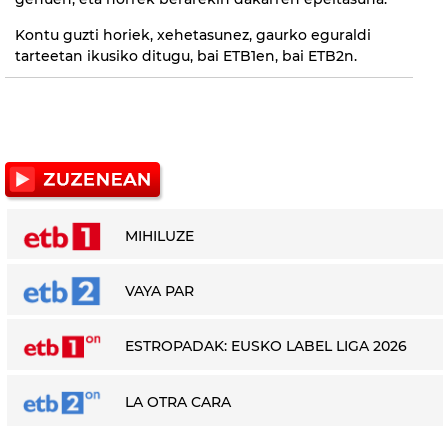
Kontu guzti horiek, xehetasunez, gaurko eguraldi
tarteetan ikusiko ditugu, bai ETB1en, bai ETB2n.
MIHILUZE
VAYA PAR
ESTROPADAK: EUSKO LABEL LIGA 2026
LA OTRA CARA