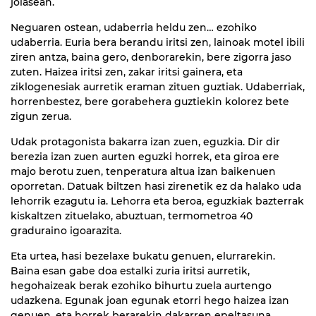
jolasean.
Neguaren ostean, udaberria heldu zen… ezohiko
udaberria. Euria bera berandu iritsi zen, lainoak motel ibili
ziren antza, baina gero, denborarekin, bere zigorra jaso
zuten. Haizea iritsi zen, zakar iritsi gainera, eta
ziklogenesiak aurretik eraman zituen guztiak. Udaberriak,
horrenbestez, bere gorabehera guztiekin kolorez bete
zigun zerua.
Udak protagonista bakarra izan zuen, eguzkia. Dir dir
berezia izan zuen aurten eguzki horrek, eta giroa ere
majo berotu zuen, tenperatura altua izan baikenuen
oporretan. Datuak biltzen hasi zirenetik ez da halako uda
lehorrik ezagutu ia. Lehorra eta beroa, eguzkiak bazterrak
kiskaltzen zituelako, abuztuan, termometroa 40
graduraino igoarazita.
Eta urtea, hasi bezelaxe bukatu genuen, elurrarekin.
Baina esan gabe doa estalki zuria iritsi aurretik,
hegohaizeak berak ezohiko bihurtu zuela aurtengo
udazkena. Egunak joan egunak etorri hego haizea izan
genuen, eta horrek berarekin dakarren epeltasuna.