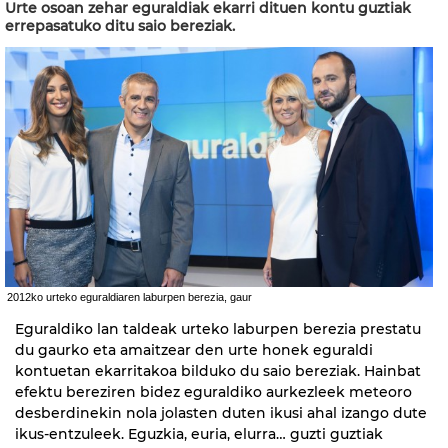
Urte osoan zehar eguraldiak ekarri dituen kontu guztiak
errepasatuko ditu saio bereziak.
2012ko urteko eguraldiaren laburpen berezia, gaur
Eguraldiko lan taldeak urteko laburpen berezia prestatu
du gaurko eta amaitzear den urte honek eguraldi
kontuetan ekarritakoa bilduko du saio bereziak. Hainbat
efektu bereziren bidez eguraldiko aurkezleek meteoro
desberdinekin nola jolasten duten ikusi ahal izango dute
ikus-entzuleek. Eguzkia, euria, elurra… guzti guztiak