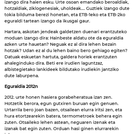
izango dira haien esku. Urte osoan emandako beroaldiak,
hotzaldiak, ziklogenesiak, uholdeak…. Guztiek izango dute
tokia bilduma berezi honetan, eta ETB-1eko eta ETB-2ko
eguraldi tartean izango da ikusgai gaur.
Hartara, askotan jendeak galdetzen duenari erantzuteko
moduan izango dira: Hainbeste aldatu ote da eguraldia
azken urte hauetan? Neguak ez al dira lehen bezain
hotzak? Udan ez al du lehen baino bero gehiago egiten?
Datuak eskuetan hartuta, galdera horiek erantzuten
ahaleginduko dira. Beti ere irudien laguntzaz,
albistegietako lankideek bildutako irudiekin jantziko
dute laburpena.
Eguraldia 2012n
2012. urte honen hasiera gorabeheratsua izan zen.
Hotzetik berora, egun gutxiren buruan egin genuen.
Urtarrila bero joan bazen, otsailean elurra iritsi zen, eta
hura etortzearekin batera, termometroek behera egin
zuten. Otsaileko lehen astean, neguaren izenak eta
izanak bat egin zuten. Orduan hasi ginen elurrarekin