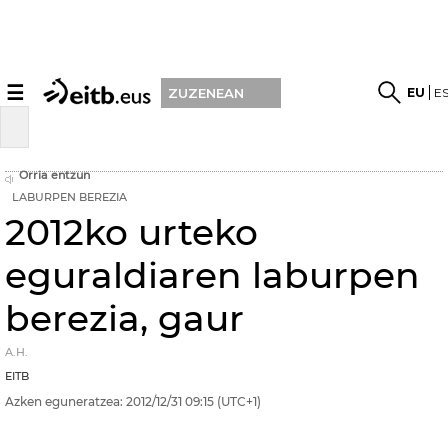
☰
EU
E
ZUZENEAN
Orria entzun
LABURPEN BEREZIA
2012ko urteko
eguraldiaren laburpen
berezia, gaur
A.H.
EITB
Azken eguneratzea:
2012/12/31
09:15
(UTC+1)