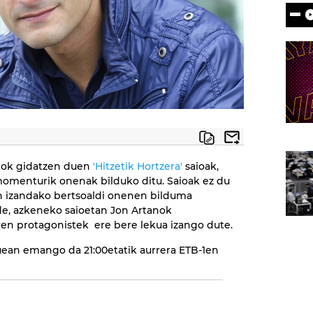
anok gidatzen duen
'Hitzetik Hortzera'
saioak,
momenturik onenak bilduko ditu. Saioak ez du
an izandako bertsoaldi onenen bilduma
de, azkeneko saioetan Jon Artanok
aren protagonistek ere bere lekua izango dute.
auean emango da 21:00etatik aurrera ETB-1en