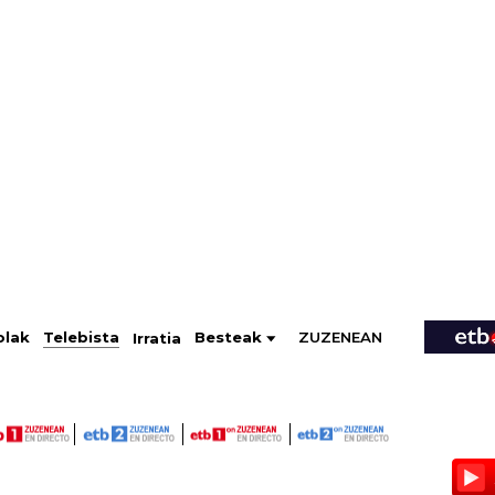
ZUZENEAN
Telebista
Besteak
olak
Irratia