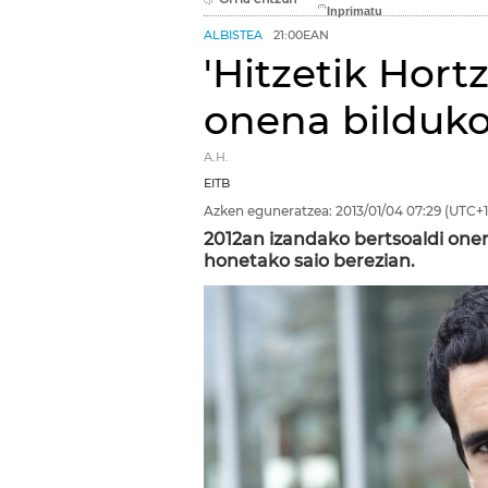
ALBISTEA
21:00EAN
'Hitzetik Hort
onena bilduko
A.H.
EITB
Azken eguneratzea:
2013/01/04
07:29
(UTC+1
2012an izandako bertsoaldi onen
honetako saio berezian.