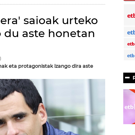
zera' saioak urteko
 du aste honetan
)
ak eta protagonistak izango dira aste