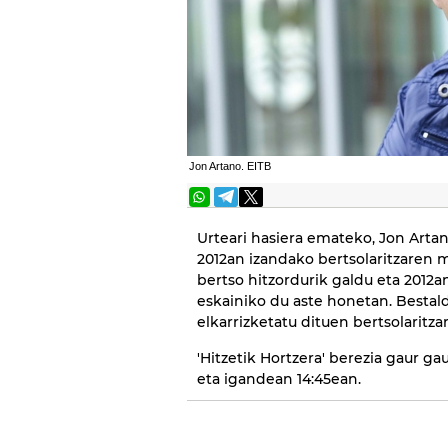
Jon Artano. EITB
Urteari hasiera emateko, Jon Art
2012an izandako bertsolaritzaren 
bertso hitzordurik galdu eta 2012
eskainiko du aste honetan. Bestal
elkarrizketatu dituen bertsolaritz
'Hitzetik Hortzera' berezia gaur g
eta igandean 14:45ean.