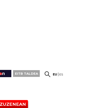
EITB TALDEA
EU
ES