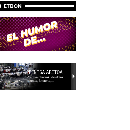
ETBON
PRENTSA ARETOA
Prentsa oharrak, deialdiak,
agenda, fototeka,…