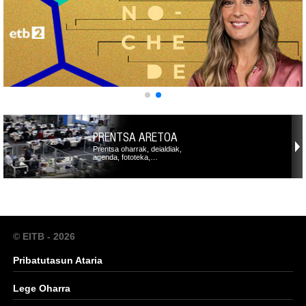
PRENTSA ARETOA
Prentsa oharrak, deialdiak,
agenda, fototeka,…
© EITB - 2026
Pribatutasun Ataria
Lege Oharra