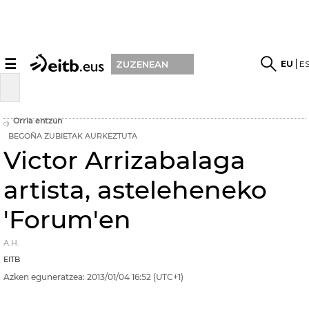
☰
EU
E
ZUZENEAN
Orria entzun
BEGOÑA ZUBIETAK AURKEZTUTA
Victor Arrizabalaga
artista, asteleheneko
'Forum'en
A.H.
EITB
Azken eguneratzea:
2013/01/04
16:52
(UTC+1)