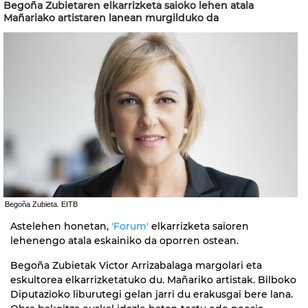
Begoña Zubietaren elkarrizketa saioko lehen atala
Mañariako artistaren lanean murgilduko da
Begoña Zubieta. EITB
Astelehen honetan,
'Forum'
elkarrizketa saioren
lehenengo atala eskainiko da oporren ostean.
Begoña Zubietak Victor Arrizabalaga margolari eta
eskultorea elkarrizketatuko du. Mañariko artistak. Bilboko
Diputazioko liburutegi gelan jarri du erakusgai bere lana.