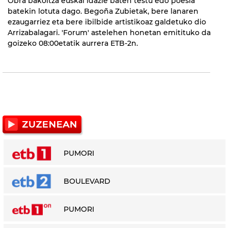
Obra bakoitza euskal idazle baten testu edo poesia
batekin lotuta dago. Begoña Zubietak, bere lanaren
ezaugarriez eta bere ibilbide artistikoaz galdetuko dio
Arrizabalagari. 'Forum' astelehen honetan emitituko da
goizeko 08:00etatik aurrera ETB-2n.
PUMORI
BOULEVARD
PUMORI