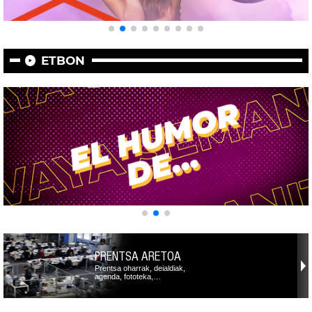
ETBON
PRENTSA ARETOA
Prentsa oharrak, deialdiak,
agenda, fototeka,…