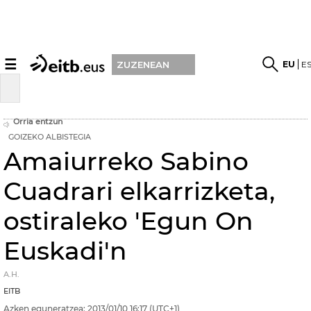
☰
EU
E
ZUZENEAN
Orria entzun
GOIZEKO ALBISTEGIA
Amaiurreko Sabino
Cuadrari elkarrizketa,
ostiraleko 'Egun On
Euskadi'n
A.H.
EITB
Azken eguneratzea:
2013/01/10
16:17
(UTC+1)