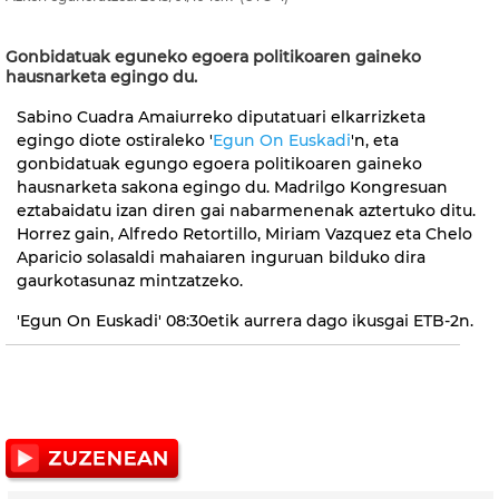
Gonbidatuak eguneko egoera politikoaren gaineko
hausnarketa egingo du.
Sabino Cuadra Amaiurreko diputatuari elkarrizketa
egingo diote ostiraleko '
Egun On Euskadi
'n, eta
gonbidatuak egungo egoera politikoaren gaineko
hausnarketa sakona egingo du. Madrilgo Kongresuan
eztabaidatu izan diren gai nabarmenenak aztertuko ditu.
Horrez gain, Alfredo Retortillo, Miriam Vazquez eta Chelo
Aparicio solasaldi mahaiaren inguruan bilduko dira
gaurkotasunaz mintzatzeko.
'Egun On Euskadi' 08:30etik aurrera dago ikusgai ETB-2n.