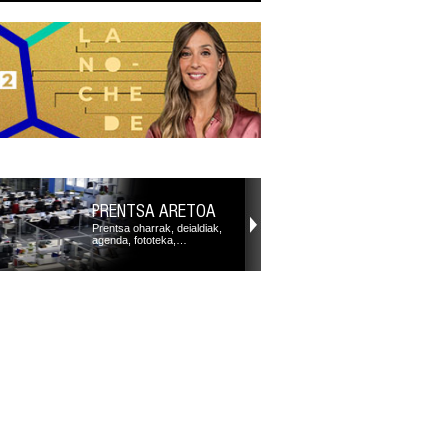
PRENTSA ARETOA
Prentsa oharrak, deialdiak,
agenda, fototeka,…