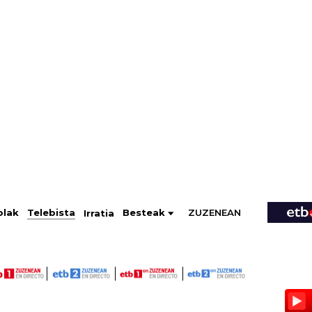
ZUZENEAN
Telebista
Besteak
olak
Irratia