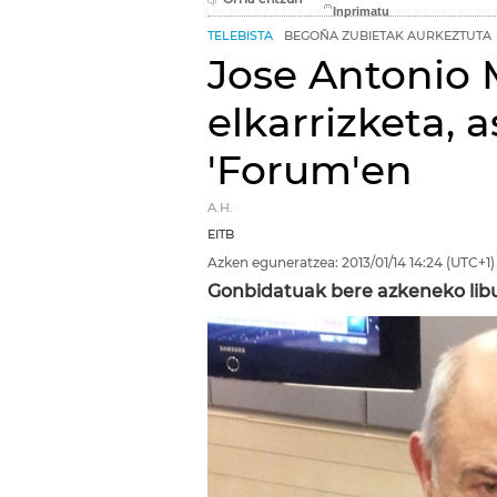
TELEBISTA
BEGOÑA ZUBIETAK AURKEZTUTA
Jose Antonio M
elkarrizketa, 
'Forum'en
A.H.
EITB
Azken eguneratzea:
2013/01/14
14:24
(UTC+1)
Gonbidatuak bere azkeneko libur