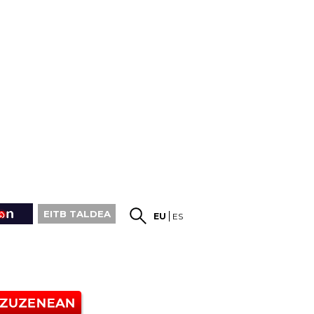
EITB TALDEA
EU
ES