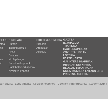
GAZTEA
TEAK:
KIROLAK:
BIDEO MULTIMEDIA
EGURALDIA
tatea
Futbola
Bideoak
TRAFIKOA
ia
Txirrindularitza
Argazkiak
HAUTESKUNDEAK
Pilota
Audioak
ZOZKETAK DOAN
LOTERIA
Arrauna
PARTE HARTU
ran
Kirol gehiago
GAI INTERESGARRIAK
ia
Futbol sailkapenak
HERRIAK ETA HIRIAK
Saskibaloi sailkapenak
BLOGAK TEMATIKOAK
Kirolak zuzenean
NOLA IKUSI ETA ENTZUN EITB
PRENTSA ARETOA
sun Ataria
-
Lege Oharra
-
Cookien erabilera
-
Cookien konfigurazioa
-
Gardentasuna