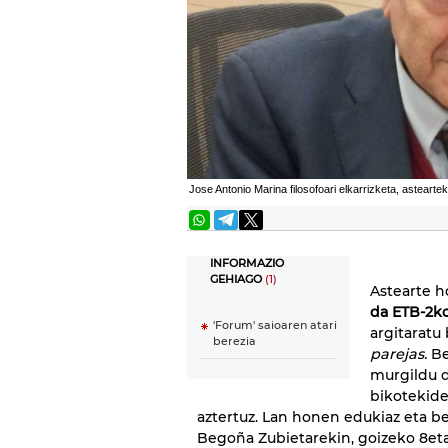
Jose Antonio Marina filosofoari elkarrizketa, astearte
INFORMAZIO
GEHIAGO
(1)
Astearte h
da ETB-2ko
'Forum' saioaren atari
argitaratu
berezia
parejas.
Be
murgildu da
bikotekide
aztertuz. Lan honen edukiaz eta be
Begoña Zubietarekin, goizeko 8etat