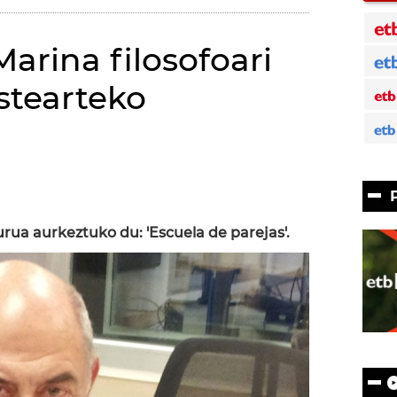
arina filosofoari
astearteko
ua aurkeztuko du: 'Escuela de parejas'.