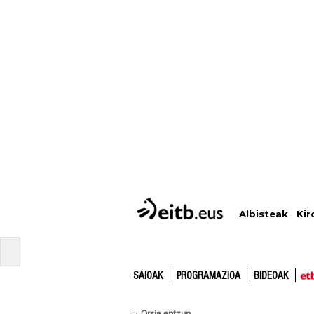
Albisteak
Kir
SAIOAK
PROGRAMAZIOA
BIDEOAK
Orria entzun