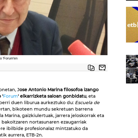
ko 'Forum'en
onetan, J
ose Antonio Marina filosofoa izango
 '
Forum
' elkarrizketa saioan gonbidatu
, eta
 berri duen liburua aurkeztuko du:
Escuela de
rtan, bikoteen mundu sekretuan barrena
 Marina, gaizkiulertuak, jarrera jeloskorrak eta
 bakoitzaren nortasunaren ezaugarriak
re ibilbide profesionalaz mintzatuko da
ik aurrera, ETB-2n.