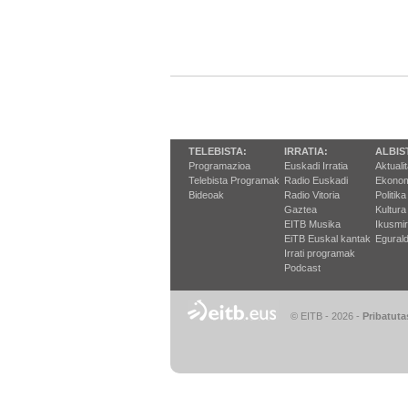
TELEBISTA:
IRRATIA:
ALBIS
Programazioa
Euskadi Irratia
Aktuali
Telebista Programak
Radio Euskadi
Ekonom
Bideoak
Radio Vitoria
Politika
Gaztea
Kultura
EITB Musika
Ikusmi
EiTB Euskal kantak
Egurald
Irrati programak
Podcast
© EITB - 2026
-
Pribatuta