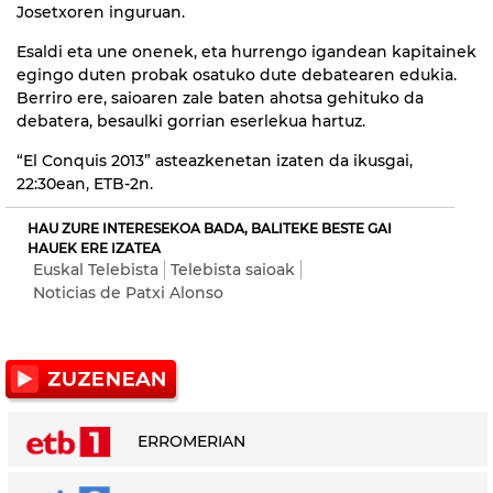
Josetxoren inguruan.
Esaldi eta une onenek, eta hurrengo igandean kapitainek
egingo duten probak osatuko dute debatearen edukia.
Berriro ere, saioaren zale baten ahotsa gehituko da
debatera, besaulki gorrian eserlekua hartuz.
“El Conquis 2013” asteazkenetan izaten da ikusgai,
22:30ean, ETB-2n.
HAU ZURE INTERESEKOA BADA, BALITEKE BESTE GAI
HAUEK ERE IZATEA
Euskal Telebista
Telebista saioak
Noticias de Patxi Alonso
ERROMERIAN