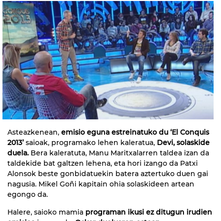
Asteazkenean,
emisio eguna estreinatuko du ‘El Conquis
2013’
saioak, programako lehen kaleratua,
Devi, solaskide
duela.
Bera kaleratuta, Manu Maritxalarren taldea izan da
taldekide bat galtzen lehena, eta hori izango da Patxi
Alonsok beste gonbidatuekin batera aztertuko duen gai
nagusia. Mikel Goñi kapitain ohia solaskideen artean
egongo da.
Halere, saioko mamia
programan ikusi ez ditugun irudien