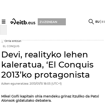
☰
EU
E
ZUZENEAN
Orria entzun
EL CONQUIS
Devi, realityko lehen
kaleratua, ‘El Conquis
2013’ko protagonista
Azken eguneratzea:
2013/01/15
18:05
(UTC+1)
Mikel Goñi kapitain ohia mendeku grinaz itzuliko da Patxi
Alonsok gidatutako debatera.