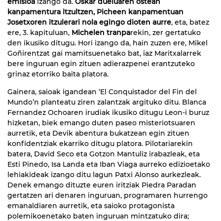
emisioa
izango da.
Oskar dueluaren ostean
kanpamentura itzultzen, Picheen kanpamentuan
Josetxoren itzulerari nola egingo dioten aurre
, eta, batez
ere, 3. kapituluan,
Michelen tranpa
rekin, zer gertatuko
den ikusiko ditugu. Hori izango da, hain zuzen ere, Mikel
Goñirentzat gai mamitsuenetako bat, iaz Maritxalarrek
bere inguruan egin zituen adierazpenei erantzuteko
grinaz etorriko baita platora.
Gainera, saioak igandean ‘El Conquistador del Fin del
Mundo’n planteatu ziren zalantzak argituko ditu. Blanca
Fernandez Ochoaren irudiak ikusiko ditugu Leon-i buruz
hizketan, biek emango duten paseo misteriotsuaren
aurretik, eta Devik abentura bukatzean egin zituen
konfidentziak ekarriko ditugu platora. Pilotariarekin
batera, David Seco eta Gotzon Mantuliz irabazleak, eta
Esti Pinedo, Isa Landa eta Iban Viaga aurreko edizioetako
lehiakideak izango ditu lagun Patxi Alonso aurkezleak.
Denek emango dituzte euren iritziak Piedra Paradan
gertatzen ari denaren inguruan, programaren hurrengo
emanaldiaren aurretik, eta saioko protagonista
polemikoenetako baten inguruan mintzatuko dira;