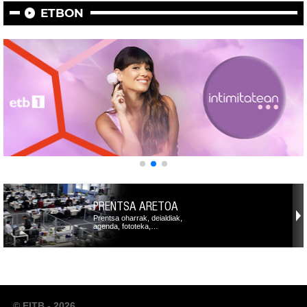
ETBON
PRENTSA ARETOA
Prentsa oharrak, deialdiak,
agenda, fototeka,…
© EITB - 2026