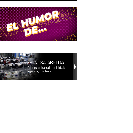
PRENTSA ARETOA
Prentsa oharrak, deialdiak,
agenda, fototeka,…