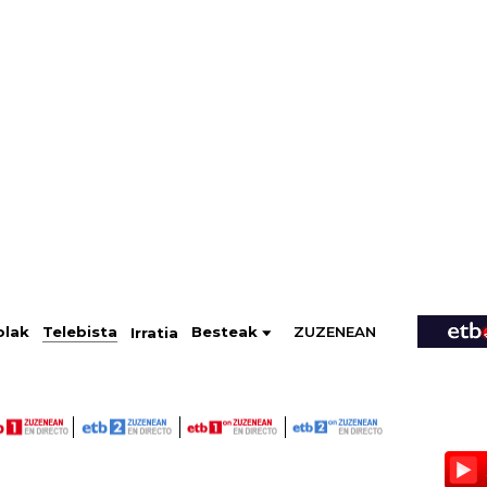
ZUZENEAN
Telebista
Besteak
olak
Irratia