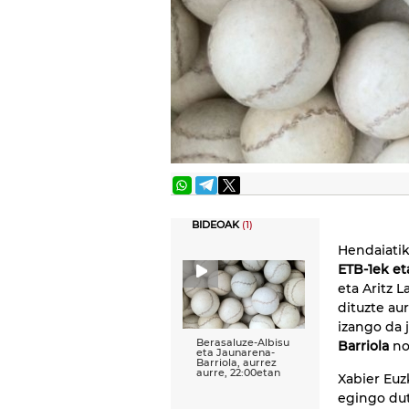
BIDEOAK
(1)
Hendaiati
ETB-1ek et
eta Aritz L
dituzte au
izango da 
Berasaluze-Albisu
Barriola
no
eta Jaunarena-
Barriola, aurrez
aurre, 22:00etan
Xabier Euz
egingo du