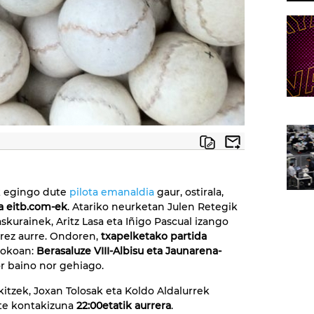
k egingo dute
pilota emanaldia
gaur, ostirala,
a eitb.com-ek
. Atariko neurketan Julen Retegik
askurainek, Aritz Lasa eta Iñigo Pascual izango
rrez aurre. Ondoren,
txapelketako partida
jokoan:
Berasaluze VIII-Albisu eta Jaunarena-
r baino nor gehiago.
kitzek, Joxan Tolosak eta Koldo Aldalurrek
te kontakizuna
22:00etatik aurrera
.