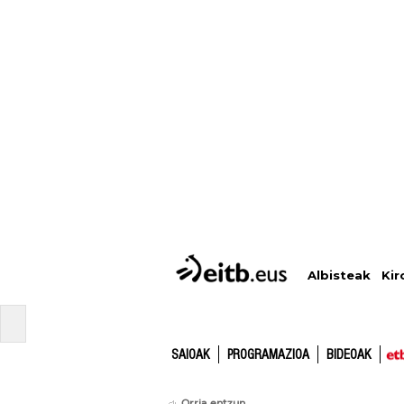
Albisteak
Kir
SAIOAK
PROGRAMAZIOA
BIDEOAK
Orria entzun