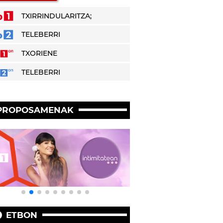
TXIRRINDULARITZA;
TELEBERRI
TXORIENE
TELEBERRI
PROPOSAMENAK
ETBON