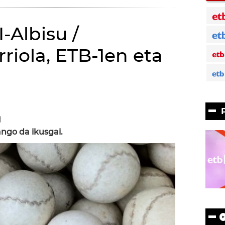
I-Albisu /
riola, ETB-1en eta
)
ango da ikusgai.