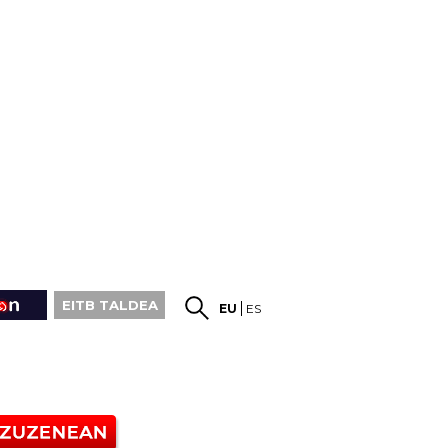
EITB TALDEA
EU
ES