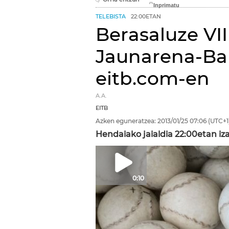
TELEBISTA
22:00ETAN
Berasaluze VII
Jaunarena-Bar
eitb.com-en
A.A.
EITB
Azken eguneratzea:
2013/01/25
07:06
(UTC+1
Hendaiako jaialdia 22:00etan iz
0:10