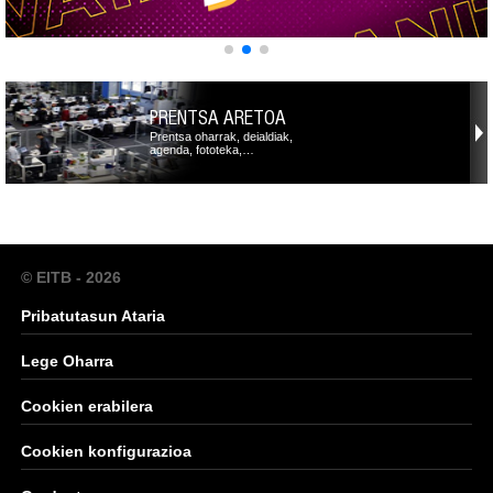
PRENTSA ARETOA
Prentsa oharrak, deialdiak,
agenda, fototeka,…
© EITB - 2026
Pribatutasun Ataria
Lege Oharra
Cookien erabilera
Cookien konfigurazioa