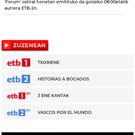
'Forum' ostiral honetan emitituko da goizeko 08:00etatik
aurrera ETB-2n.
TXORIENE
HISTORIAS A BOCADOS
3 ENE KANTAK
VASCOS POR EL MUNDO