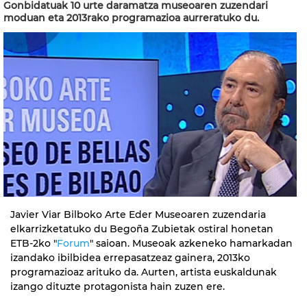
Gonbidatuak 10 urte daramatza museoaren zuzendari
moduan eta 2013rako programazioa aurreratuko du.
Javier Viar Bilboko Arte Eder Museoaren zuzendaria
elkarrizketatuko du Begoña Zubietak ostiral honetan
ETB-2ko "
Forum
" saioan. Museoak azkeneko hamarkadan
izandako ibilbidea errepasatzeaz gainera, 2013ko
programazioaz arituko da. Aurten, artista euskaldunak
izango dituzte protagonista hain zuzen ere.