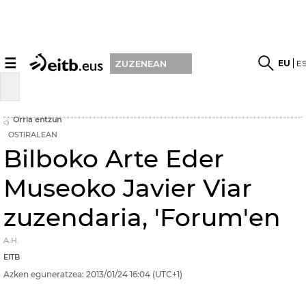
☰
EU
E
ZUZENEAN
Orria entzun
OSTIRALEAN
Bilboko Arte Eder
Museoko Javier Viar
zuzendaria, 'Forum'en
A.H.
EITB
Azken eguneratzea:
2013/01/24
16:04
(UTC+1)