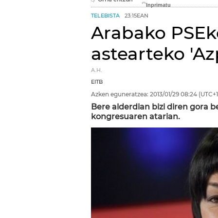
TELEBISTA
23:15EAN
Arabako PSEk
astearteko 'Az
A.H.
EITB
Azken eguneratzea:
2013/01/29
08:24
(UTC+1
Bere alderdian bizi diren gora b
kongresuaren atarian.