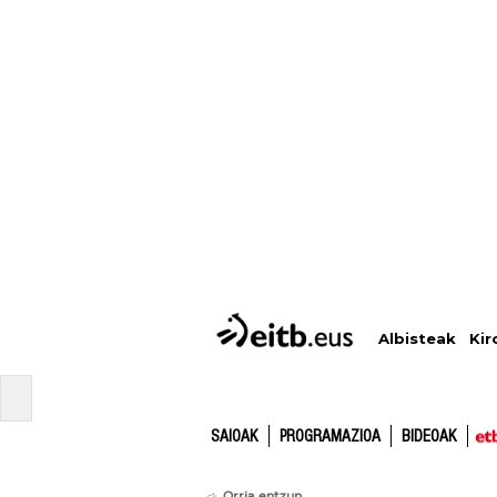
Albisteak
Kir
SAIOAK
PROGRAMAZIOA
BIDEOAK
Orria entzun