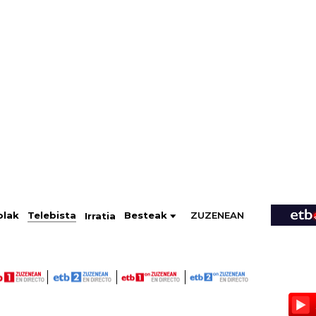
ZUZENEAN
Telebista
Besteak
olak
Irratia