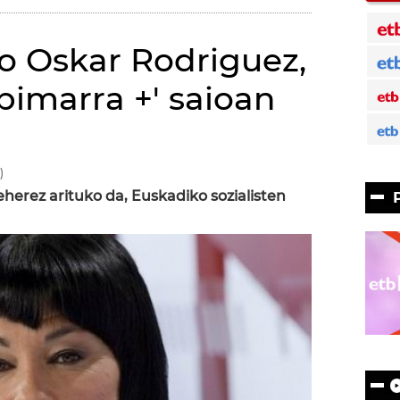
o Oskar Rodriguez,
pimarra +' saioan
)
eherez arituko da, Euskadiko sozialisten