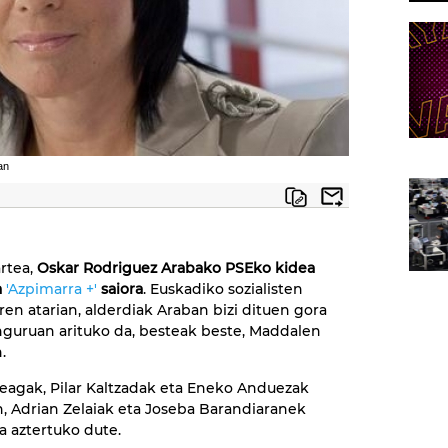
an
artea,
Oskar Rodriguez Arabako PSEko kidea
a
'Azpimarra +'
saiora
. Euskadiko sozialisten
en atarian, alderdiak Araban bizi dituen gora
guruan arituko da, besteak beste, Maddalen
.
eagak, Pilar Kaltzadak eta Eneko Anduezak
n, Adrian Zelaiak eta Joseba Barandiaranek
aztertuko dute.