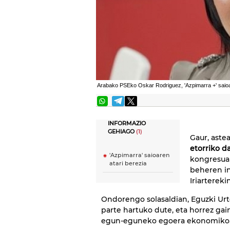
Arabako PSEko Oskar Rodriguez, 'Azpimarra +' saio
INFORMAZIO
GEHIAGO
(1)
Gaur, aste
etorriko d
'Azpimarra' saioaren
kongresuar
atari berezia
beheren in
Iriarterekin
Ondorengo solasaldian, Eguzki Urt
parte hartuko dute, eta horrez gai
egun-eguneko egoera ekonomikoa 