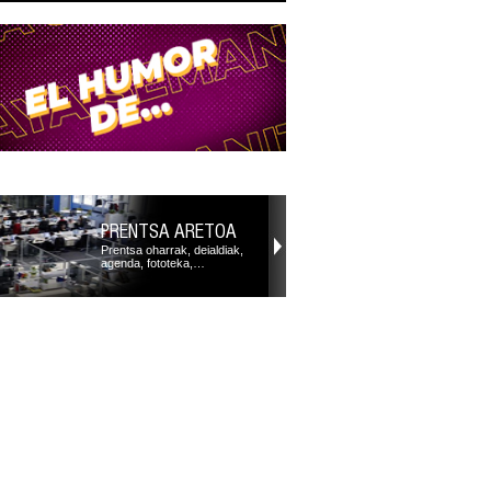
PRENTSA ARETOA
Prentsa oharrak, deialdiak,
agenda, fototeka,…