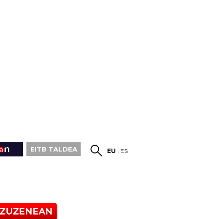
EITB TALDEA
EU
ES