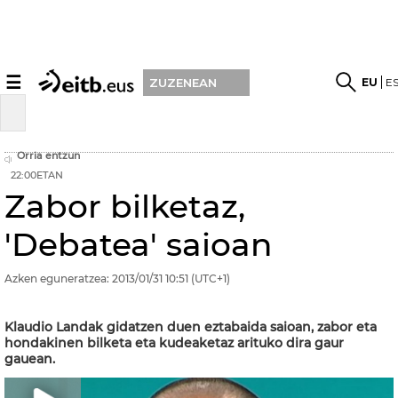
☰
EU
E
ZUZENEAN
Orria entzun
22:00ETAN
Zabor bilketaz,
'Debatea' saioan
Azken eguneratzea:
2013/01/31
10:51
(UTC+1)
Klaudio Landak gidatzen duen eztabaida saioan, zabor eta
hondakinen bilketa eta kudeaketaz arituko dira gaur
gauean.