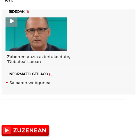
BIDEOAK
(1)
Zaborren auzia aztertuko dute,
'Debatea' saioan
INFORMAZIO GEHIAGO
(1)
Saioaren webgunea