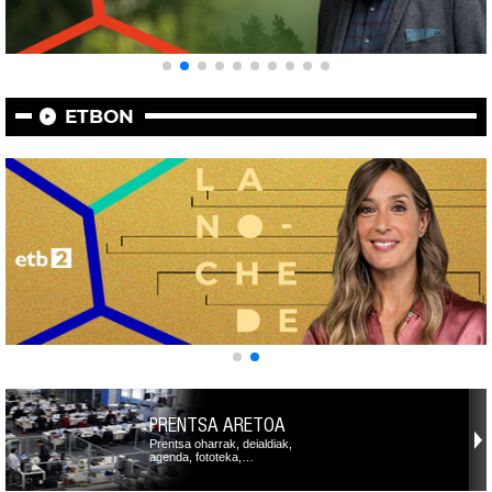
ETBON
PRENTSA ARETOA
Prentsa oharrak, deialdiak,
agenda, fototeka,…