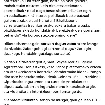
horretarako. Horretaz gain, beste hainbat galdera
mahairatuko dituzte: Zein dira atez atekoaren
alternatibak? Ba al dago beste sistemarik? Zer egin
errauskailuarekin? Interes politikoak beste batzuei
gailendu zaizkie auzi honetan? Birziklapena
aurrerakuntza iraunkorrerako aukera bakarra bada,
birziklapenak edo hondakinak bereizteak derrigorra izan
behar du? Ala borondatezkoa oraindik ere?
Bilketa sistemaz gain,
sortzen dugun zaborra
ere izango
da hizpide. Zabor gehiegi sortzen al dugu? Zer egin
dezakegu hondakin gutxiago sortzeko?
Marian Beitialarrangoitia, Santi Reyes, Maria Eugenia
Agirrezabal, Denis Itxaso, Zero Zabor plataformako kideak
eta Atez Atekoaren kontrako Plataformako kideak izango
dira aste honetako solaskideak. Gainera, Iñaki Errazkinek,
Gipuzkoako Ingurumen eta Lurralde Antolaketako
diputatuak, zaborren inguruko nondik norakoak argitu
eta Aldundiaren intentzioen berri emango du.
"Debatea"
22:00etan
izango da ikusgai, gaur gauean ETB-
1en.