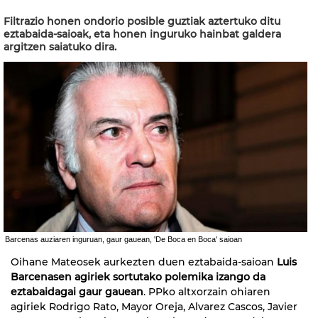
Filtrazio honen ondorio posible guztiak aztertuko ditu
eztabaida-saioak, eta honen inguruko hainbat galdera
argitzen saiatuko dira.
Barcenas auziaren inguruan, gaur gauean, 'De Boca en Boca' saioan
Oihane Mateosek aurkezten duen eztabaida-saioan
Luis
Barcenasen agiriek sortutako polemika izango da
eztabaidagai gaur gauean
. PPko altxorzain ohiaren
agiriek Rodrigo Rato, Mayor Oreja, Alvarez Cascos, Javier