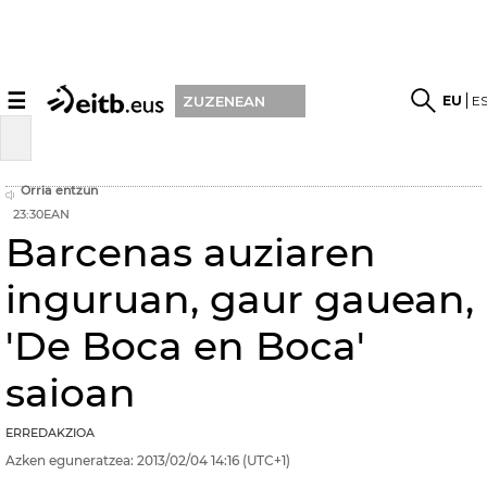
☰
EU
E
ZUZENEAN
Orria entzun
23:30EAN
Barcenas auziaren
inguruan, gaur gauean,
'De Boca en Boca'
saioan
ERREDAKZIOA
Azken eguneratzea:
2013/02/04
14:16
(UTC+1)