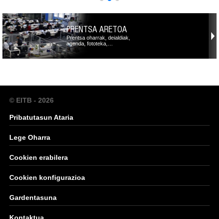
PRENTSA ARETOA
Prentsa oharrak, deialdiak,
agenda, fototeka,…
© EITB - 2026
Pribatutasun Ataria
Lege Oharra
Cookien erabilera
Cookien konfigurazioa
Gardentasuna
Kontaktua