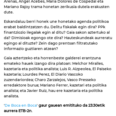
Arenas, Angel Acebes, Maria Dolores de Cospedal eta
Mariano Rajoy trama honetan zerikusia dutela erakusten
dute.
Eskandaluu berri honek une honetako agenda politikoa
erabat baldintzatzen du. Delitu fiskalak egin dira? PPk
finantziozio ilegalak egin al ditu? Gaia sakon aztertuko al
da? Dimisioak egongo ote dira? Hauteskundeak aurreratu
egingo al dituzte? Zein dago prentsan filtratutako
informazio guztiaren atzean?
Gaia aztertzeko eta horrenbeste galderei erantzuna
emateko hauek izango dira platoan: Melchor Miralles,
kazetaria eta politika analista; Luis R. Aizpeolea, El Paiseko
kazetaria; Lourdes Perez, El Diario Vascoko
zuzendariordea; Charo Zarzalejos, Vasco Presseko
erredaktore burua; Mariano Ferrer, kazetari eta politika
analista; eta Javier Ruiz, hau ere kazetaria eta politika
analista.
'
De Boca en Boca
'
gaur gauean emitituko da 23:30etik
aurrera ETB-2n
.