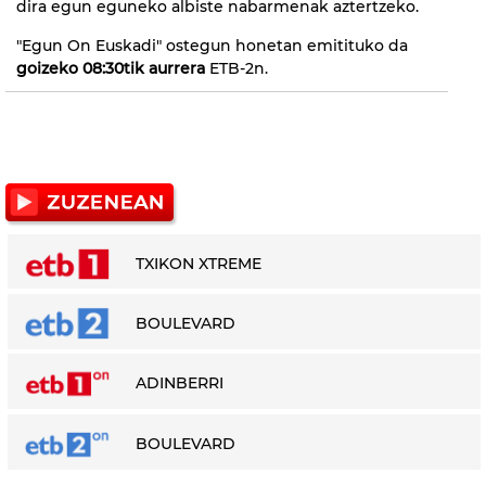
dira egun eguneko albiste nabarmenak aztertzeko.
"Egun On Euskadi" ostegun honetan emitituko da
goizeko 08:30tik aurrera
ETB-2n.
TXIKON XTREME
BOULEVARD
ADINBERRI
BOULEVARD