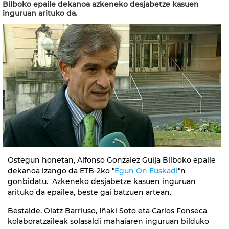
Bilboko epaile dekanoa azkeneko desjabetze kasuen
inguruan arituko da.
Ostegun honetan, Alfonso Gonzalez Guija Bilboko epaile
dekanoa izango da ETB-2ko "
Egun On Euskadi
"n
gonbidatu. Azkeneko desjabetze kasuen inguruan
arituko da epailea, beste gai batzuen artean.
Bestalde, Olatz Barriuso, Iñaki Soto eta Carlos Fonseca
kolaboratzaileak solasaldi mahaiaren inguruan bilduko