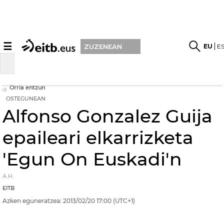
☰
EU
E
ZUZENEAN
Orria entzun
OSTEGUNEAN
Alfonso Gonzalez Guija
epaileari elkarrizketa
'Egun On Euskadi'n
A.H.
EITB
Azken eguneratzea:
2013/02/20
17:00
(UTC+1)