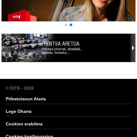
PRENTSA ARETOA
Prentsa oharrak, deialdiak,
agenda, fototeka,…
© EITB - 2026
Pribatutasun Ataria
Lege Oharra
Cookien erabilera
Cookien konfigurazioa