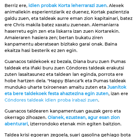
Berriz ere,
idien probak Korta leherrarazi zuen
. Alexek
animaliekin esperientziarik ez duenez, Kortak pazientzia
galdu zuen, eta taldeak aurre eman zion kapitainari, batez
ere Chris makila batez xaxatu zuenean. Alemaniarra
haserretu egin zen eta liskarra izan zuen Kortarekin.
Amaieraren hasiera zen; bertan bukatu ziren
kanpamentu aberatsean bizitako garai onak. Baina
ekaitza hasi besterik ez zen egin.
Guanacos taldekoek ez bezala, Diana buru zuen Pumas
taldeak eta Iñaki buru zuen Cóndores taldeak erakutsi
zuten lasaitasunez eta taldean lan eginda, porrota ere
hobe hartzen dela. "Happy Blanca"k eta Pumas taldeak
munduko uharte txiroenean amaitu zuten eta
Juanitok
eta bere taldekoek festa ahaztezina egin zuten
, izan ere
Cóndores taldeak idien proba irabazi zuen
.
Guanacos taldearen kanpamentuan gauzak gero eta
okerrago zihoazen.
Oianek, ezustean, agur esan zion
abenturari
, izterrondoko etenak min egiten baitzion.
Taldea krisi egoeran zegoela, suari gasolina gehiago bota