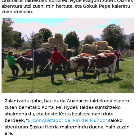
Guanacos taldekoek Korta Mr. Hyde ezagutu zuten. Oianek
abentura utzi zuen, min hartuta, eta Gokuk Pepe kaleratu
zuen dueluan.
Zalantzarik gabe, hau ez da Guanacos taldekoek espero
zuten benetako Korta. Mr. Hydek taldea suntsitzeko
ahalmena du, eta beste Korta itzultzea nahi dute
berdeek, "
El Conquistador del Fin del Mundo
" saioko
abenturan Euskal Herria maitemindu duena, hain zuzen
ere.