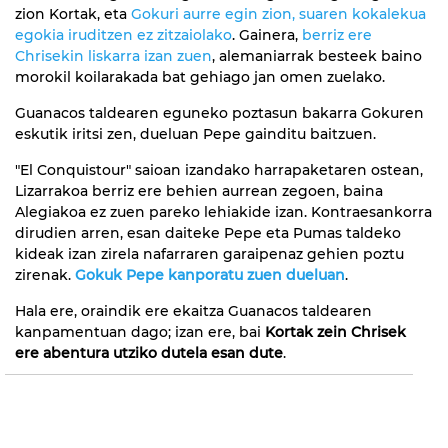
zion Kortak, eta
Gokuri aurre egin zion, suaren kokalekua
egokia iruditzen ez zitzaiolako
. Gainera,
berriz ere
Chrisekin liskarra izan zuen
, alemaniarrak besteek baino
morokil koilarakada bat gehiago jan omen zuelako.
Guanacos taldearen eguneko poztasun bakarra Gokuren
eskutik iritsi zen, dueluan Pepe gainditu baitzuen.
"El Conquistour" saioan izandako harrapaketaren ostean,
Lizarrakoa berriz ere behien aurrean zegoen, baina
Alegiakoa ez zuen pareko lehiakide izan. Kontraesankorra
dirudien arren, esan daiteke Pepe eta Pumas taldeko
kideak izan zirela nafarraren garaipenaz gehien poztu
zirenak.
Gokuk Pepe kanporatu zuen dueluan
.
Hala ere, oraindik ere ekaitza Guanacos taldearen
kanpamentuan dago; izan ere, bai
Kortak zein Chrisek
ere abentura utziko dutela esan dute
.