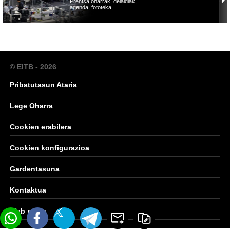
Prentsa oharrak, deialdiak,
agenda, fototeka,…
© EITB - 2026
Pribatutasun Ataria
Lege Oharra
Cookien erabilera
Cookien konfigurazioa
Gardentasuna
Kontaktua
Web mapa