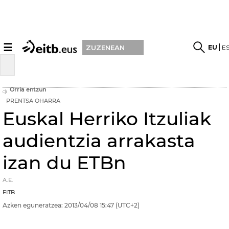
☰
EU
E
ZUZENEAN
Orria entzun
PRENTSA OHARRA
Euskal Herriko Itzuliak
audientzia arrakasta
izan du ETBn
A.E.
EITB
Azken eguneratzea:
2013/04/08
15:47
(UTC+2)