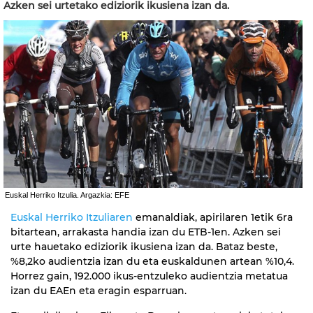
Azken sei urtetako ediziorik ikusiena izan da.
Euskal Herriko Itzulia. Argazkia: EFE
Euskal Herriko Itzuliaren
emanaldiak, apirilaren 1etik 6ra
bitartean, arrakasta handia izan du ETB-1en. Azken sei
urte hauetako ediziorik ikusiena izan da. Bataz beste,
%8,2ko audientzia izan du eta euskaldunen artean %10,4.
Horrez gain, 192.000 ikus-entzuleko audientzia metatua
izan du EAEn eta eragin esparruan.