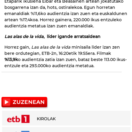
Etaparik ikusiena Eibar eta Beasainen artean jokatutako
bosgarrena izan da, hots, ostiralekoa. Egun horretan
emanaldiak %11,6ko audientzia izan zuen eta euskaldunen
artean %17,4koa. Horrez gainera, 220.000 ikus entzuleko
audientzia metatua izan zuen emanaldiak.
Las alas de la vida
, líder igande arratsaldean
Horrez gain,
Las alas de la vida
minisaila lider izan zen
bere ordutegian, ETB-2n, 16:20etik 19:55era. Filmak
%13,9k
o audientzia zatia izan zuen, bataz beste 113.00 ikus-
entzule eta 293.000ko audientzia metatua.
KIROLAK