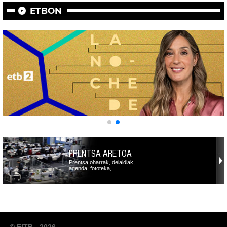
ETBON
PRENTSA ARETOA
Prentsa oharrak, deialdiak,
agenda, fototeka,…
© EITB - 2026