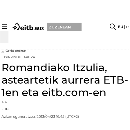
☰
EU
E
ZUZENEAN
Orria entzun
TXIRRINDULARITZA
Romandiako Itzulia,
asteartetik aurrera ETB-
1en eta eitb.com-en
A.A.
EITB
Azken eguneratzea:
2013/04/23
16:45
(UTC+2)