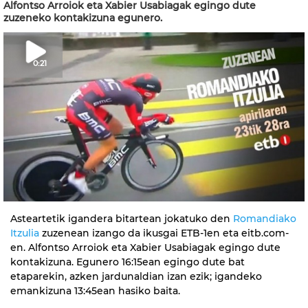
Alfontso Arroiok eta Xabier Usabiagak egingo dute
zuzeneko kontakizuna egunero.
0:21
Asteartetik igandera bitartean jokatuko den
Romandiako
Itzulia
zuzenean izango da ikusgai ETB-1en eta eitb.com-
en. Alfontso Arroiok eta Xabier Usabiagak egingo dute
kontakizuna. Egunero 16:15ean egingo dute bat
etaparekin, azken jardunaldian izan ezik; igandeko
emankizuna 13:45ean hasiko baita.