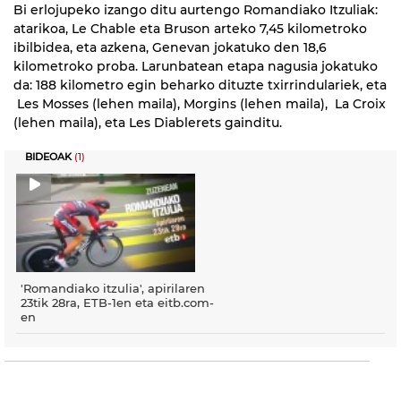
Bi erlojupeko izango ditu aurtengo Romandiako Itzuliak:
atarikoa, Le Chable eta Bruson arteko 7,45 kilometroko
ibilbidea, eta azkena, Genevan jokatuko den 18,6
kilometroko proba. Larunbatean etapa nagusia jokatuko
da: 188 kilometro egin beharko dituzte txirrindulariek, eta
Les Mosses (lehen maila), Morgins (lehen maila), La Croix
(lehen maila), eta Les Diablerets gainditu.
BIDEOAK
(1)
'Romandiako itzulia', apirilaren
23tik 28ra, ETB-1en eta eitb.com-
en