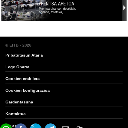
PRENTSA ARETOA
Prentsa oharrak, deialdiak,
agenda, fototeka,…
© EITB - 2026
Pribatutasun Ataria
Lege Oharra
Cookien erabilera
Cookien konfigurazioa
Gardentasuna
Kontaktua
Web mapa