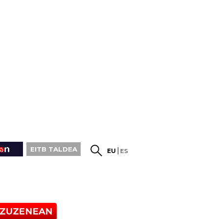
EITB TALDEA
EU
ES