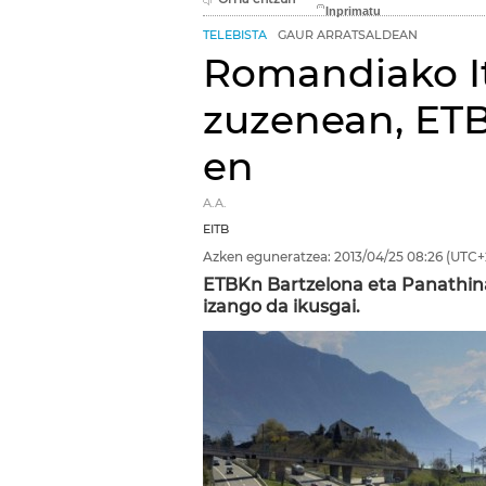
TELEBISTA
GAUR ARRATSALDEAN
Romandiako It
zuzenean, ETB
en
A.A.
EITB
Azken eguneratzea:
2013/04/25
08:26
(UTC+
ETBKn Bartzelona eta Panathina
izango da ikusgai.