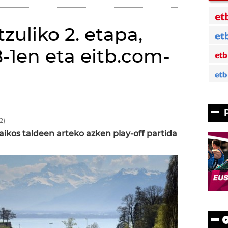
zuliko 2. etapa,
-1en eta eitb.com-
2)
ikos taldeen arteko azken play-off partida