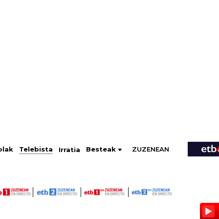
ZUZENEAN
Telebista
Besteak
olak
Irratia