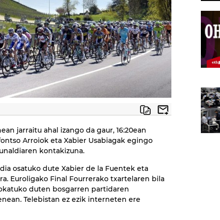
ean jarraitu ahal izango da gaur, 16:20ean
lfontso Arroiok eta Xabier Usabiagak egingo
dunaldiaren kontakizuna.
dia osatuko dute Xabier de la Fuentek eta
ra. Euroligako Final Fourrerako txartelaren bila
jokatuko duten bosgarren partidaren
nean. Telebistan ez ezik interneten ere