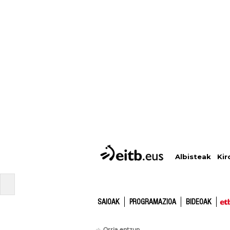
Albisteak
Kir
SAIOAK
PROGRAMAZIOA
BIDEOAK
Orria entzun