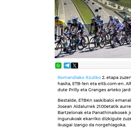
Romandiako Itzuliko
2. etapa zuzen
hasita, ETB-1en eta eitb.com-en. A
dute Prilly eta Granges arteko jar
Bestalde, ETBKn saskibaloi emanal
Josean Aldalurrek 21:00etatik aurre
Bartzelonak eta Panathinaikosek 
ingurukoak ekarriko dizkigute zuze
ikusgai izango da norgehiagoka.