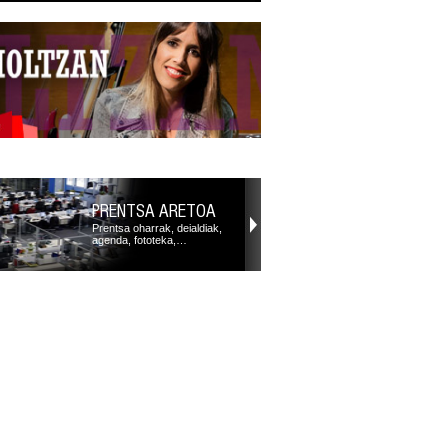
PRENTSA ARETOA
Prentsa oharrak, deialdiak,
agenda, fototeka,…