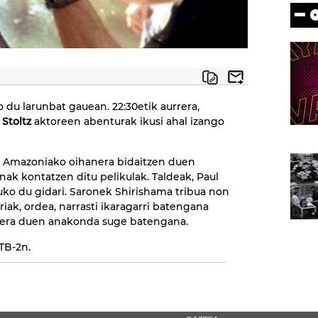
 du larunbat gauean. 22:30etik aurrera,
 Stoltz
aktoreen
abenturak ikusi ahal izango
z, Amazoniako oihanera bidaitzen duen
ak kontatzen ditu pelikulak. Taldeak, Paul
tuko du gidari. Saronek Shirishama tribua non
iak, ordea, narrasti ikaragarri batengana
zera duen anakonda suge batengana.
TB-2n.