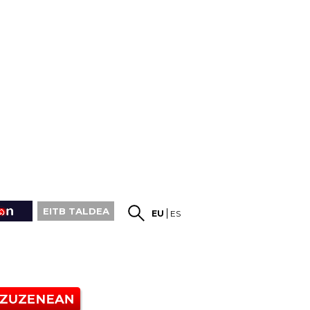
EITB TALDEA
EU
ES