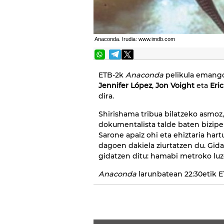
Anaconda. Irudia: www.imdb.com
ETB-2k
Anaconda
pelikula emango
Jennifer López
,
Jon Voight
eta
Eric
dira.
Shirishama tribua bilatzeko asmo
dokumentalista talde baten bizipen
Sarone apaiz ohi eta ehiztaria har
dagoen dakiela ziurtatzen du. Gidar
gidatzen ditu: hamabi metroko lu
Anaconda
larunbatean 22:30etik E