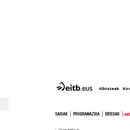
Albisteak
Kir
SAIOAK
PROGRAMAZIOA
BIDEOAK
Orria entzun