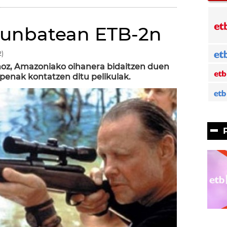
runbatean ETB-2n
)
moz, Amazoniako oihanera bidaitzen duen
penak kontatzen ditu pelikulak.