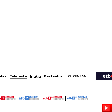
ZUZENEAN
Telebista
Besteak
olak
Irratia