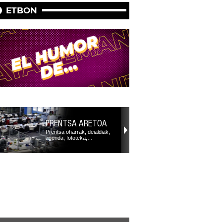
ETBON
PRENTSA ARETOA
Prentsa oharrak, deialdiak,
agenda, fototeka,…