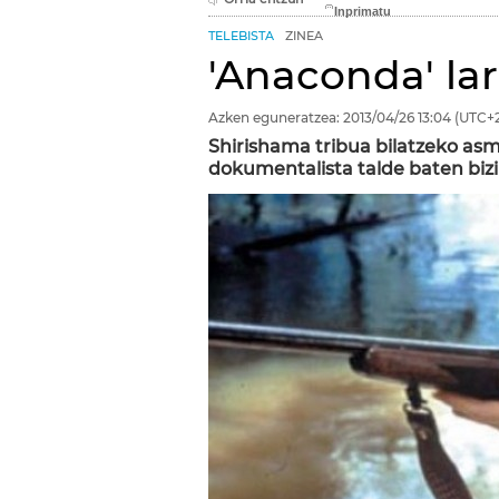
TELEBISTA
ZINEA
'Anaconda' la
Azken eguneratzea:
2013/04/26
13:04
(UTC+2
Shirishama tribua bilatzeko as
dokumentalista talde baten bizi