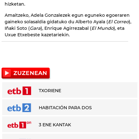
hizketan.
Amaitzeko, Adela Gonzalezek egun eguneko egoeraren
gaineko solasaldia gidatuko du Alberto Ayala (
El Correo
),
Iñaki Soto (
Gara
), Enrique Agirrezabal (
El Mundo
), eta
Uxue Etxebeste kazetariekin.
TXORIENE
HABITACIÓN PARA DOS
3 ENE KANTAK