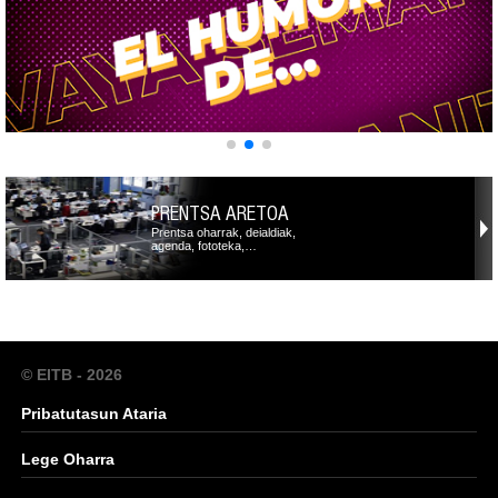
PRENTSA ARETOA
Prentsa oharrak, deialdiak,
agenda, fototeka,…
© EITB - 2026
Pribatutasun Ataria
Lege Oharra