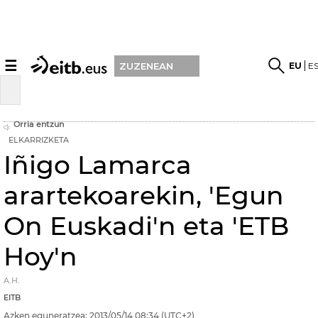
☰
EU
E
ZUZENEAN
Orria entzun
ELKARRIZKETA
Iñigo Lamarca
arartekoarekin, 'Egun
On Euskadi'n eta 'ETB
Hoy'n
A.H.
EITB
Azken eguneratzea:
2013/05/14
08:34
(UTC+2)