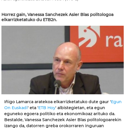
Horrez gain, Vanessa Sanchezek Asier Blas politologoa
elkarrizketatuko du ETB2n.
Iñigo Lamarca aratekoa elkarrizketatuko dute gaur '
Egun
On Euskadi
' eta '
ETB Hoy
' albistegietan, eta egun
eguneko egoera politiko eta ekonomikoaz arituko da.
Bestalde, Vanessa Sanchezek Asier Blas politologoarekin
izango da, datorren greba orokorraren inguruan