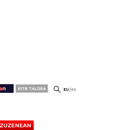
EITB TALDEA
EU
ES