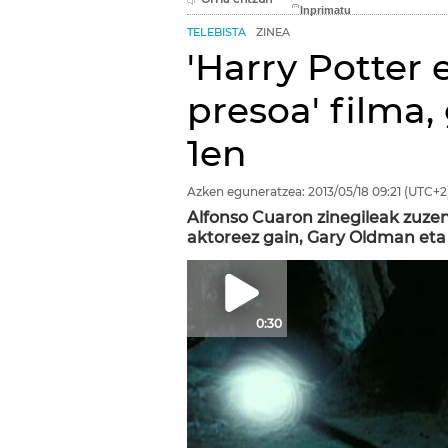
TELEBISTA
ZINEA
'Harry Potter
presoa' filma,
1en
Azken eguneratzea:
2013/05/18
09:21
(UTC+2
Alfonso Cuaron zinegileak zuzen
aktoreez gain, Gary Oldman et
0:30