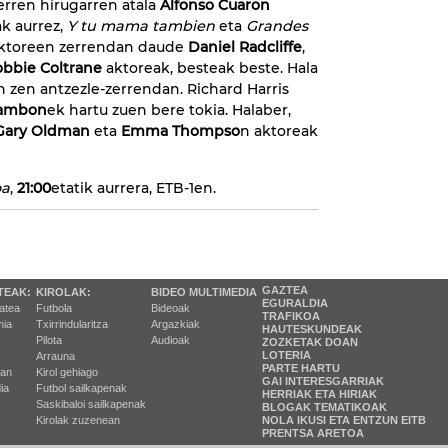
erren hirugarren atala
Alfonso Cuaron
ak aurrez,
Y tu mama tambien
eta
Grandes
Aktoreen zerrendan daude
Daniel Radcliffe
,
bbie Coltrane
aktoreak, besteak beste. Hala
n zen antzezle-zerrendan. Richard Harris
Gambon
ek hartu zuen bere tokia. Halaber,
Gary Oldman
eta
Emma Thompso
n aktoreak
oa
,
21:00
etatik aurrera, ETB-1en.
GAZTEA
TEAK:
KIROLAK:
BIDEO MULTIMEDIA
EGURALDIA
tatea
Futbola
Bideoak
TRAFIKOA
ia
Txirrindularitza
Argazkiak
HAUTESKUNDEAK
Pilota
Audioak
ZOZKETAK DOAN
LOTERIA
Arrauna
PARTE HARTU
ran
Kirol gehiago
GAI INTERESGARRIAK
ia
Futbol sailkapenak
HERRIAK ETA HIRIAK
Saskibaloi sailkapenak
BLOGAK TEMATIKOAK
Kirolak zuzenean
NOLA IKUSI ETA ENTZUN EITB
PRENTSA ARETOA