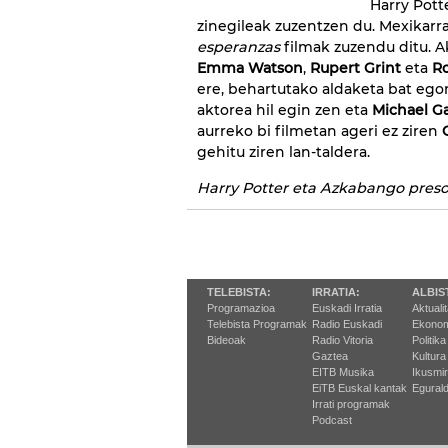
Harry Pott
zinegileak zuzentzen du. Mexikarr
esperanzas
filmak zuzendu ditu. 
Emma Watson
,
Rupert Grint
eta
Ro
ere, behartutako aldaketa bat ego
aktorea hil egin zen eta
Michael 
aurreko bi filmetan ageri ez ziren
gehitu ziren lan-taldera.
Harry Potter eta Azkabango pres
TELEBISTA:
IRRATIA:
ALBIS
Programazioa
Euskadi Irratia
Aktuali
Telebista Programak
Radio Euskadi
Ekonom
Bideoak
Radio Vitoria
Politika
Gaztea
Kultura
EITB Musika
Ikusmi
EiTB Euskal kantak
Egurald
Irrati programak
Podcast