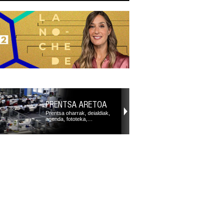
PRENTSA ARETOA
Prentsa oharrak, deialdiak,
agenda, fototeka,…