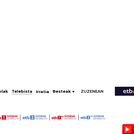
ZUZENEAN
Telebista
Besteak
olak
Irratia