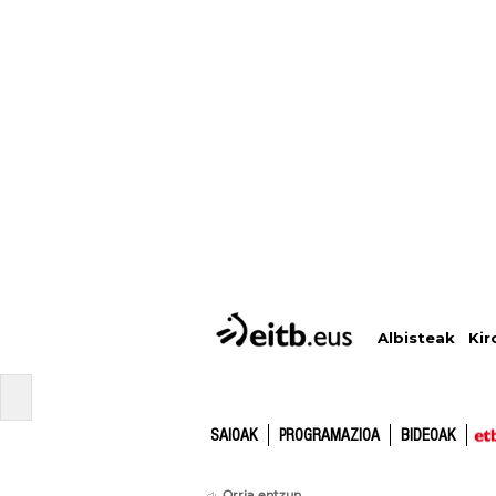
Albisteak
Kir
SAIOAK
PROGRAMAZIOA
BIDEOAK
Orria entzun