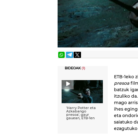
BIDEOAK
(1)
ETB-1eko 
presoa
fil
batzuk iga
itzuliko da
mago arris
'Harry Potter eta
ihes eging
Azkabango
presoa', gaur
eta ondori
gauean, ETB-1en
saiatuko d
ezagutuko 