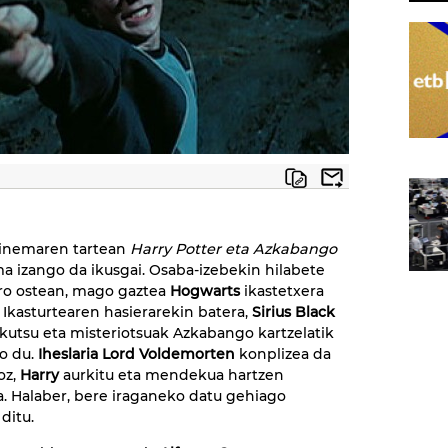
zinemaren tartean
Harry Potter eta Azkabango
ma izango da ikusgai. Osaba-izebekin hilabete
ro ostean, mago gaztea
Hogwarts
ikastetxera
. Ikasturtearen hasierarekin batera,
Sirius Black
kutsu eta misteriotsuak Azkabango kartzelatik
o du.
Iheslaria Lord Voldemorten
konplizea da
oz,
Harry
aurkitu eta mendekua hartzen
a. Halaber, bere iraganeko datu gehiago
ditu.