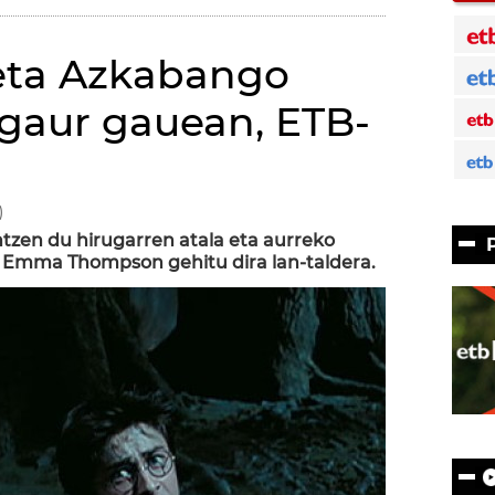
 eta Azkabango
 gaur gauean, ETB-
)
tzen du hirugarren atala eta aurreko
a Emma Thompson gehitu dira lan-taldera.