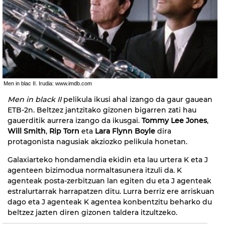
Men in blac II. Irudia: www.imdb.com
Men in black II
pelikula ikusi ahal izango da gaur gauean
ETB-2n. Beltzez jantzitako gizonen bigarren zati hau
gauerditik aurrera izango da ikusgai.
Tommy Lee Jones
,
Will Smith
,
Rip Torn
eta
Lara Flynn Boyle
dira
protagonista nagusiak akziozko pelikula honetan.
Galaxiarteko hondamendia ekidin eta lau urtera K eta J
agenteen bizimodua normaltasunera itzuli da. K
agenteak posta-zerbitzuan lan egiten du eta J agenteak
estralurtarrak harrapatzen ditu. Lurra berriz ere arriskuan
dago eta J agenteak K agentea konbentzitu beharko du
beltzez jazten diren gizonen taldera itzultzeko.