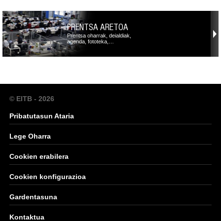
PRENTSA ARETOA
Prentsa oharrak, deialdiak,
agenda, fototeka,…
© EITB - 2026
Pribatutasun Ataria
Lege Oharra
Cookien erabilera
Cookien konfigurazioa
Gardentasuna
Kontaktua