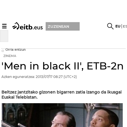
☰
EU
E
ZUZENEAN
Orria entzun
ZINEMA
'Men in black II', ETB-2n
Azken eguneratzea:
2013/07/17
08:27
(UTC+2)
Beltzez jantzitako gizonen bigarren zatia izango da ikusgai
Euskal Telebistan.