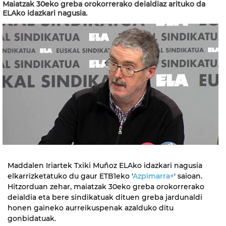
Maiatzak 30eko greba orokorrerako deialdiaz arituko da
ELAko idazkari nagusia.
Maddalen Iriartek Txiki Muñoz ELAko idazkari nagusia
elkarrizketatuko du gaur ETB1eko '
Azpimarra+
' saioan.
Hitzorduan zehar, maiatzak 30eko greba orokorrerako
deialdia eta bere sindikatuak dituen greba jardunaldi
honen gaineko aurreikuspenak azalduko ditu
gonbidatuak.