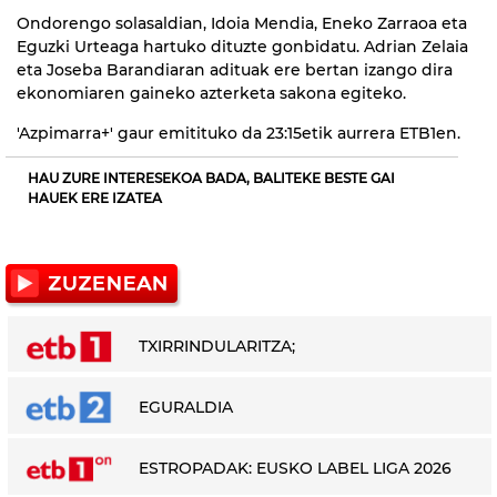
Ondorengo solasaldian, Idoia Mendia, Eneko Zarraoa eta
Eguzki Urteaga hartuko dituzte gonbidatu. Adrian Zelaia
eta Joseba Barandiaran adituak ere bertan izango dira
ekonomiaren gaineko azterketa sakona egiteko.
'Azpimarra+' gaur emitituko da 23:15etik aurrera ETB1en.
HAU ZURE INTERESEKOA BADA, BALITEKE BESTE GAI
HAUEK ERE IZATEA
TXIRRINDULARITZA;
EGURALDIA
ESTROPADAK: EUSKO LABEL LIGA 2026