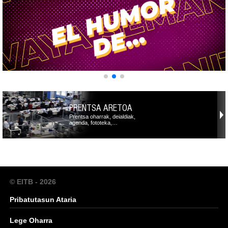
PRENTSA ARETOA
Prentsa oharrak, deialdiak,
agenda, fototeka,…
© EITB - 2026
Pribatutasun Ataria
Lege Oharra