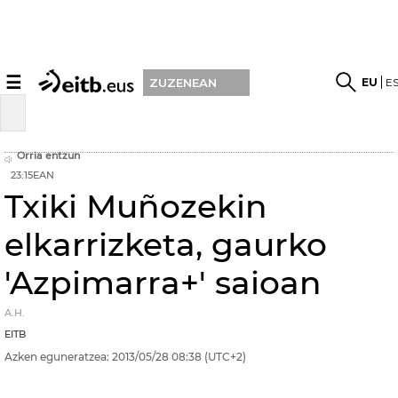
☰
EU
E
ZUZENEAN
Orria entzun
23:15EAN
Txiki Muñozekin
elkarrizketa, gaurko
'Azpimarra+' saioan
A.H.
EITB
Azken eguneratzea:
2013/05/28
08:38
(UTC+2)