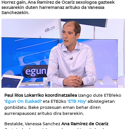
Horrez gain, Ana Ramirez de Ocariz sexologoa gazteek
sexuarekin duten harremanaz arituko da Vanessa
Sanchezekin.
Paul Rios Lokarriko koordinatzailea
izango dute ETB1eko
'
Egun On Euskadi
' eta ETB2ko '
ETB Hoy
' albistegietan
gonbidatu. Bake prozesuan eman behar diren
aurrerapausoez arituko dira berarekin.
Bestalde, Vanessa Sanchez
Ana Ramirez de Ocariz