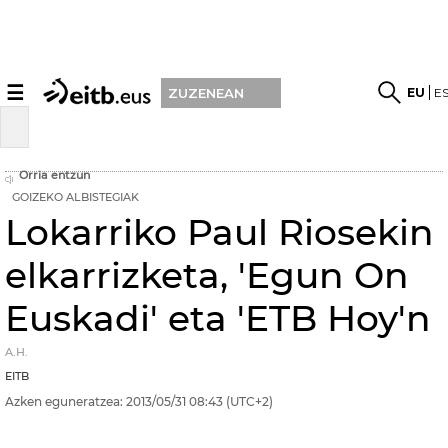
☰
EU
E
ZUZENEAN
Orria entzun
GOIZEKO ALBISTEGIAK
Lokarriko Paul Riosekin
elkarrizketa, 'Egun On
Euskadi' eta 'ETB Hoy'n
A.H.
EITB
Azken eguneratzea:
2013/05/31
08:43
(UTC+2)