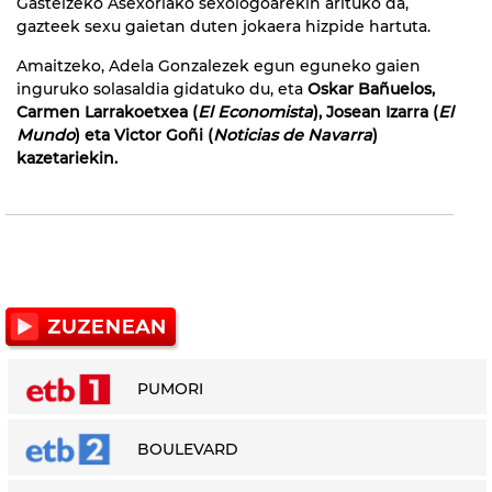
Gasteizeko Asexoriako sexologoarekin arituko da,
gazteek sexu gaietan duten jokaera hizpide hartuta.
Amaitzeko, Adela Gonzalezek egun eguneko gaien
inguruko solasaldia gidatuko du, eta
Oskar Bañuelos,
Carmen Larrakoetxea (
El Economista
), Josean Izarra (
El
Mundo
) eta Victor Goñi (
Noticias de Navarra
)
kazetariekin.
PUMORI
BOULEVARD