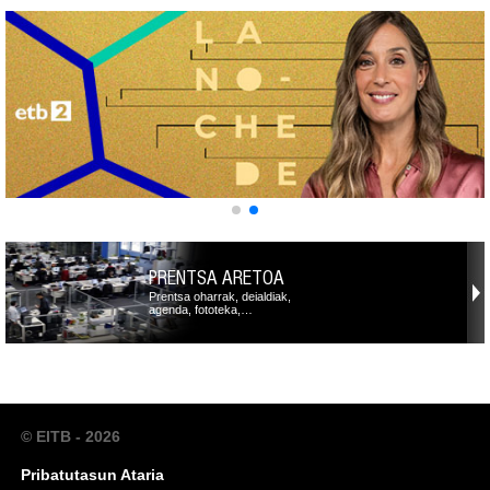
PRENTSA ARETOA
Prentsa oharrak, deialdiak,
agenda, fototeka,…
© EITB - 2026
Pribatutasun Ataria