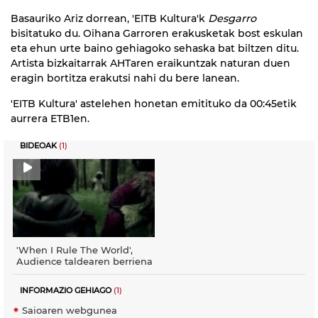
Basauriko Ariz dorrean, 'EITB Kultura'k
Desgarro
bisitatuko du. Oihana Garroren erakusketak bost eskulan
eta ehun urte baino gehiagoko sehaska bat biltzen ditu.
Artista bizkaitarrak AHTaren eraikuntzak naturan duen
eragin bortitza erakutsi nahi du bere lanean.
'EITB Kultura' astelehen honetan emitituko da 00:45etik
aurrera ETB1en.
BIDEOAK
(1)
'When I Rule The World',
Audience taldearen berriena
INFORMAZIO GEHIAGO
(1)
Saioaren webgunea