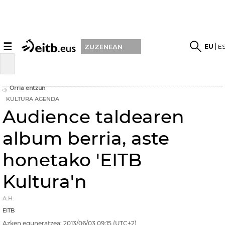
☰
EU
E
ZUZENEAN
Orria entzun
KULTURA AGENDA
Audience taldearen
album berria, aste
honetako 'EITB
Kultura'n
A.H.
EITB
Azken eguneratzea:
2013/06/03
09:15
(UTC+2)