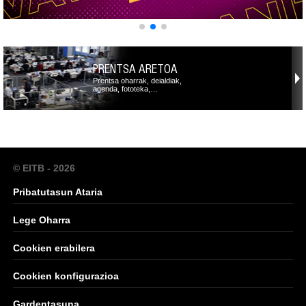
PRENTSA ARETOA
Prentsa oharrak, deialdiak,
agenda, fototeka,…
© EITB - 2026
Pribatutasun Ataria
Lege Oharra
Cookien erabilera
Cookien konfigurazioa
Gardentasuna