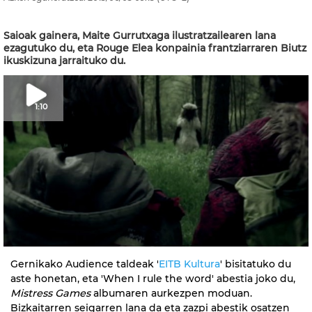
Saioak gainera, Maite Gurrutxaga ilustratzailearen lana
ezagutuko du, eta Rouge Elea konpainia frantziarraren Biutz
ikuskizuna jarraituko du.
1:10
Gernikako Audience taldeak '
EITB Kultura
' bisitatuko du
aste honetan, eta 'When I rule the word' abestia joko du,
Mistress Games
albumaren aurkezpen moduan.
Bizkaitarren seigarren lana da eta zazpi abestik osatzen