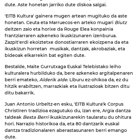
dute. Aste honetan jarriko dute diskoa salgai.
'EITB Kultura' gainera mugen artean mugituko da aste
honetan. Ceuta eta Marruecos-en arteko mugari
Biutz
deitzen zaio eta horixe da Rouge Elea konpainia
frantziarraren azkeneko ikuskizunaren izenburua.
Zazpit'erdi ekoiztetxe donostiarraren ekoizpena da eta
ikuskizun horretan musikak, dantzak, akrobaziak, eta
bideoak elkarrekin bat egiten dute.
Bestalde, Maite Gurrutxaga Euskal Telebistako leiho
kulturalera hurbilduko da, bere azkeneko argitalpenaren
berri emateko,
Alderik alde.
Liburu ez-ohikoa da, ez du
hitzik erabiltzen, marrazkiak eta ilustrazioak bitzen ditu
ditu bakarrik.
Juan Antonio Urbeltz-en esku, 'EITB Kultura'k Corpus
Christiren tradizioa ezagutuko du, izan ere, Argia dantza
taldeak
Besta Berri
ikuskizunarekin taularatu du ohitura
hori. Narrazio historikoa da, eta 80 dantzarik euskal
dantza tradizionalaren aberastasunaren berri emango
dute.