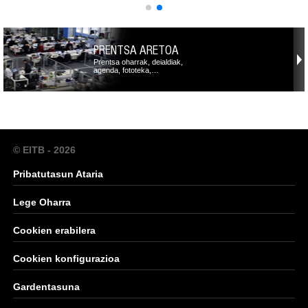
PRENTSA ARETOA
Prentsa oharrak, deialdiak,
agenda, fototeka,…
© EITB - 2026
Pribatutasun Ataria
Lege Oharra
Cookien erabilera
Cookien konfigurazioa
Gardentasuna