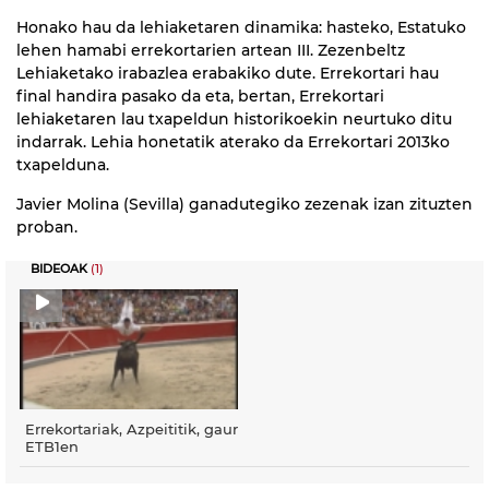
Honako hau da lehiaketaren dinamika: hasteko, Estatuko
lehen hamabi errekortarien artean III. Zezenbeltz
Lehiaketako irabazlea erabakiko dute. Errekortari hau
final handira pasako da eta, bertan, Errekortari
lehiaketaren lau txapeldun historikoekin neurtuko ditu
indarrak. Lehia honetatik aterako da Errekortari 2013ko
txapelduna.
Javier Molina (Sevilla) ganadutegiko zezenak izan zituzten
proban.
BIDEOAK
(1)
Errekortariak, Azpeititik, gaur
ETB1en