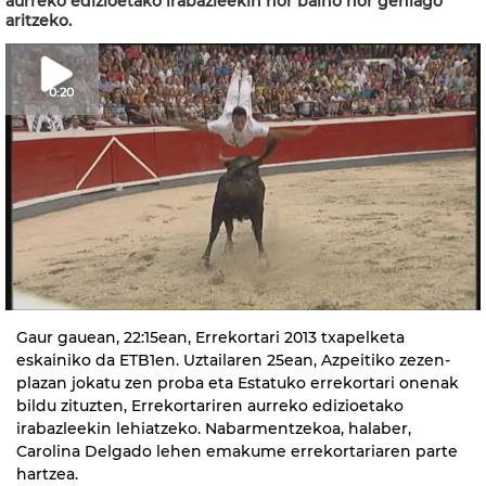
aurreko edizioetako irabazleekin nor baino nor gehiago
aritzeko.
0:20
Gaur gauean, 22:15ean, Errekortari 2013 txapelketa
eskainiko da ETB1en. Uztailaren 25ean, Azpeitiko zezen-
plazan jokatu zen proba eta Estatuko errekortari onenak
bildu zituzten, Errekortariren aurreko edizioetako
irabazleekin lehiatzeko. Nabarmentzekoa, halaber,
Carolina Delgado lehen emakume errekortariaren parte
hartzea.